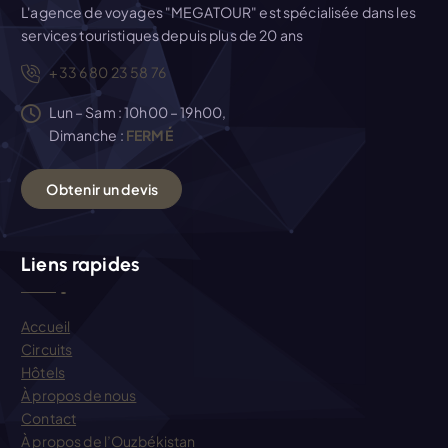
L'agence de voyages "MEGATOUR" est spécialisée dans les
services touristiques depuis plus de 20 ans
+33 6 80 23 58 76
Lun – Sam : 10h00 – 19h00,
Dimanche :
FERMÉ
O
b
t
e
n
i
r
u
n
d
e
v
i
s
Liens rapides
Accueil
Circuits
Hôtels
À propos de nous
Contact
À propos de l’Ouzbékistan