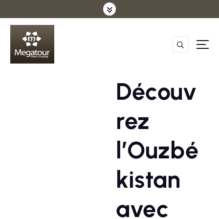
S
k
i
p
t
o
c
Découv
o
n
t
rez
e
n
t
l’Ouzbé
kistan
avec