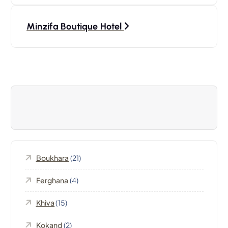
v
Minzifa Boutique Hotel
i
g
a
t
i
Boukhara
(21)
o
Ferghana
(4)
n
Khiva
(15)
d
Kokand
(2)