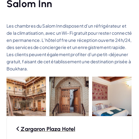
Salom Inn
Les chambres du Salom Inndisposent d’un réfrigérateur et
de la climatisation, avec un Wi-Fi gratuit pour rester connecté
en permanence. L’hôtel offre une réception ouverte 24h/24,
des services de conciergerie et un enregistrement rapide.
Les clients peuvent également profiter d’un petit-déjeuner
gratuit, faisant de cet établissement une destination prisée à
Boukhara.
N
Zargaron Plaza Hotel
a