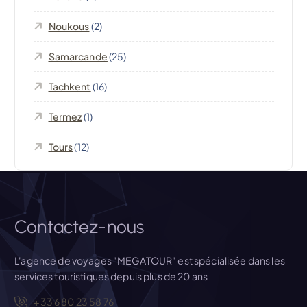
e
Noukous
(2)
l
Samarcande
(25)
’
Tachkent
(16)
Termez
(1)
a
Tours
(12)
r
t
i
Contactez-nous
c
L'agence de voyages "MEGATOUR" est spécialisée dans les
services touristiques depuis plus de 20 ans
l
+33 6 80 23 58 76