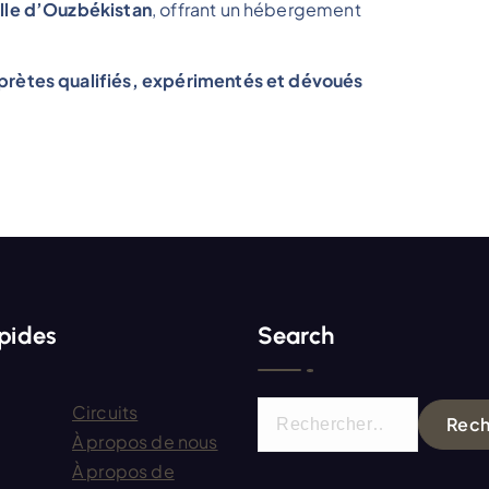
ille d’Ouzbékistan
, offrant un hébergement
rprètes qualifiés, expérimentés et dévoués
apides
Search
R
Circuits
e
À propos de nous
c
À propos de