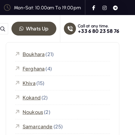
Mon-Sat: 10.00am To 19.00pm
Call at any time.
Whats Up
+33 6 80 23 58 76
Boukhara
(21)
Ferghana
(4)
Khiva
(15)
Kokand
(2)
Noukous
(2)
Samarcande
(25)