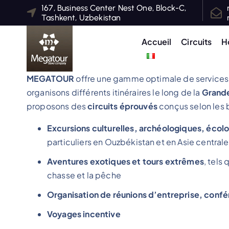
S
167, Business Center Nest One, Block-C,
Tashkent, Uzbekistan
k
i
Accueil
Circuits
H
p
t
o
MEGATOUR
offre une gamme optimale de services 
c
organisons différents itinéraires le long de la
Grande
o
proposons des
circuits éprouvés
conçus selon les 
n
Excursions culturelles, archéologiques, écol
t
particuliers en Ouzbékistan et en Asie centrale
e
n
Aventures exotiques et tours extrêmes
, tels
t
chasse et la pêche
Organisation de réunions d’entreprise, confé
Voyages incentive