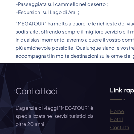
-Passeggiata sul cammello nel deserto ;
-Escursioni sul Lago di Aral ;
“MEGATOUR” ha molto a cuore le le richieste dei viagg
sodisfarle, offrendo sempre il migliore servizio e il 
In qualsiasi momento, avremo a cuore il vostro comfo
più amichevole possibile. Qualunque siano le vostre
accompagnati in molte destinazioni sulle orme dei g
Contattaci
Link rap
L'agenzia di viaggi "MEGATOUR" è
Home
specializzata nei servizi turistici da
Hotel
oltre 20 anni
Contatti