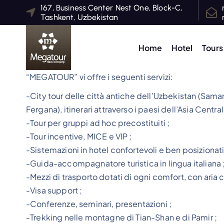
S
167, Business Center Nest One, Block-C,
Tashkent, Uzbekistan
k
i
p
Home
Hotel
Tours
t
o
“MEGATOUR” vi offre i seguenti servizi:
c
-City tour delle città antiche dell’Uzbekistan (Sama
o
Fergana), itinerari attraverso i paesi dell’Asia Centra
n
-Tour per gruppi ad hoc precostituiti ;
t
-Tour incentive, MICE e VIP ;
e
-Sistemazioni in hotel confortevoli e ben posizionati
n
-Guida-accompagnatore turistica in lingua italiana 
t
-Mezzi di trasporto dotati di ogni comfort, con aria 
-Visa support ;
-Conferenze, seminari, presentazioni ;
-Trekking nelle montagne di Tian-Shan e di Pamir ;