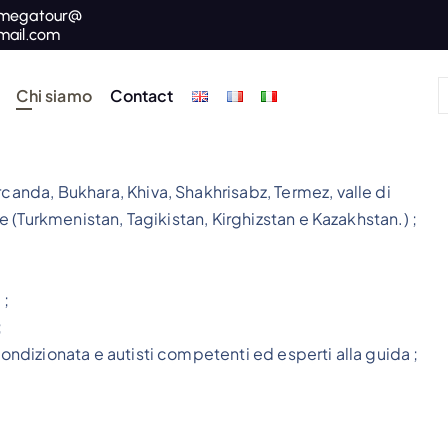
megatour@
mail.com
Chi siamo
Contact
rcanda, Bukhara, Khiva, Shakhrisabz, Termez, valle di
le (Turkmenistan, Tagikistan, Kirghizstan e Kazakhstan.) ;
 ;
;
condizionata e autisti competenti ed esperti alla guida ;