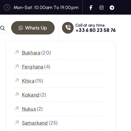
Mon-Sat: 10.00am To 19.00pm
Call at any time.
Whats Up
+33 6 80 23 58 76
Bukhara
(20)
Ferghana
(4)
Khiva
(15)
Kokand
(2)
Nukus
(2)
Samarkand
(25)