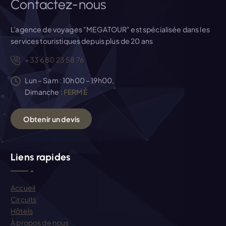
Contactez-nous
L'agence de voyages "MEGATOUR" est spécialisée dans les
services touristiques depuis plus de 20 ans
+33 6 80 23 58 76
Lun – Sam : 10h00 – 19h00,
Dimanche :
FERMÉ
O
b
t
e
n
i
r
u
n
d
e
v
i
s
Liens rapides
Accueil
Circuits
Hôtels
À propos de nous