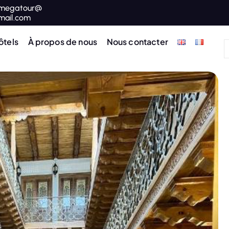
megatour@
mail.com
ôtels
À propos de nous
Nous contacter