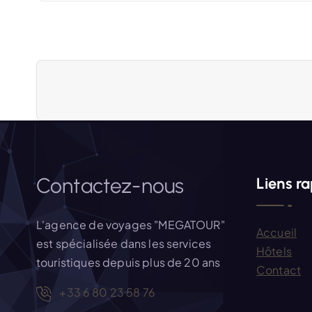
a
v
i
g
a
Contactez-nous
Liens r
t
i
L'agence de voyages "MEGATOUR"
Accueil
est spécialisée dans les services
Hôtels
o
touristiques depuis plus de 20 ans
Contact
+33 6 80 23 58 76