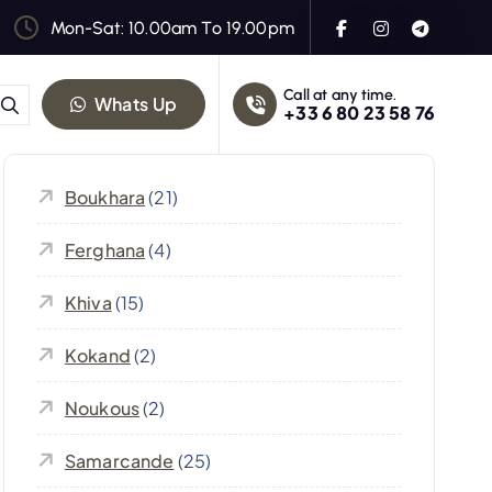
Mon-Sat: 10.00am To 19.00pm
Call at any time.
Whats Up
+33 6 80 23 58 76
Boukhara
(21)
Ferghana
(4)
Khiva
(15)
Kokand
(2)
Noukous
(2)
Samarcande
(25)