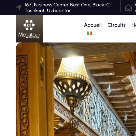
S
167, Business Center Nest One, Block-C,
Tashkent, Uzbekistan
k
i
Accueil
Circuits
H
p
t
o
c
o
n
t
e
n
t