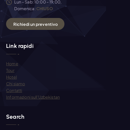
Lun – Sab: 10:00 – 19:00,
Domenica:
CHIUSO
R
i
c
h
i
e
d
i
u
n
p
r
e
v
e
n
t
i
v
o
Link rapidi
Home
Tour
Hotel
Chi siamo
Contatti
Informazioni sull'Uzbekistan
Search