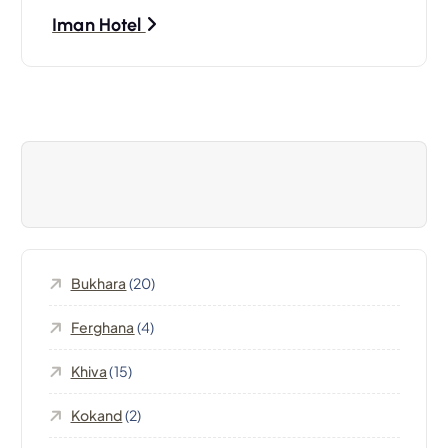
N
Iman Hotel
a
v
i
g
a
Bukhara
(20)
z
Ferghana
(4)
i
Khiva
(15)
o
Kokand
(2)
n