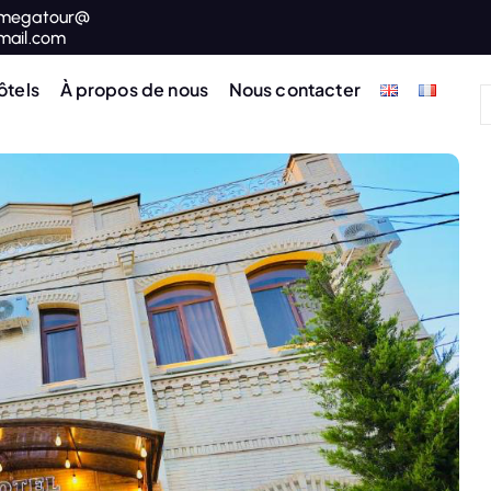
megatour@
mail.com
ôtels
À propos de nous
Nous contacter