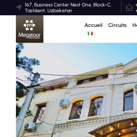
S
167, Business Center Nest One, Block-C,
Tashkent, Uzbekistan
k
i
Accueil
Circuits
H
p
t
o
c
o
n
t
e
n
t