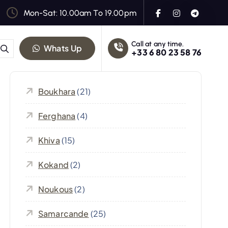
Mon-Sat: 10.00am To 19.00pm
Call at any time.
Whats Up
+33 6 80 23 58 76
Boukhara
(21)
Ferghana
(4)
Khiva
(15)
Kokand
(2)
Noukous
(2)
Samarcande
(25)