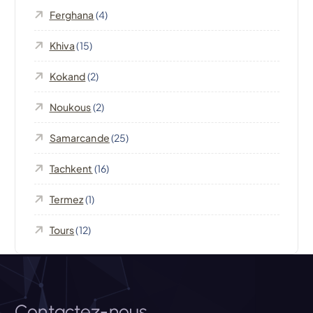
o
Ferghana
(4)
n
Khiva
(15)
d
Kokand
(2)
e
Noukous
(2)
l
Samarcande
(25)
’
Tachkent
(16)
Termez
(1)
a
Tours
(12)
r
t
Contactez-nous