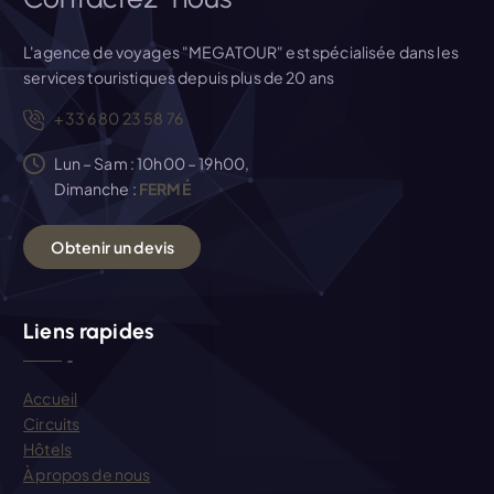
i
c
L'agence de voyages "MEGATOUR" est spécialisée dans les
services touristiques depuis plus de 20 ans
l
+33 6 80 23 58 76
e
Lun – Sam : 10h00 – 19h00,
Dimanche :
FERMÉ
O
b
t
e
n
i
r
u
n
d
e
v
i
s
Liens rapides
Accueil
Circuits
Hôtels
À propos de nous