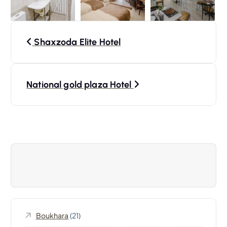
N
Shaxzoda Elite Hotel
a
v
National gold plaza Hotel
i
g
a
t
i
Boukhara
(21)