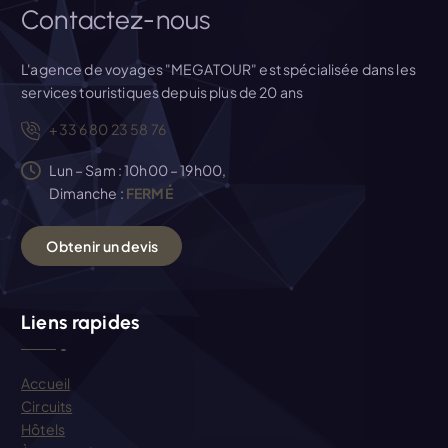
i
Contactez-nous
c
L'agence de voyages "MEGATOUR" est spécialisée dans les
services touristiques depuis plus de 20 ans
l
+33 6 80 23 58 76
e
Lun – Sam : 10h00 – 19h00,
Dimanche :
FERMÉ
O
b
t
e
n
i
r
u
n
d
e
v
i
s
Liens rapides
Accueil
Circuits
Hôtels