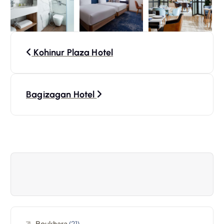
N
Kohinur Plaza Hotel
a
v
Bagizagan Hotel
i
g
a
t
i
Boukhara
(21)