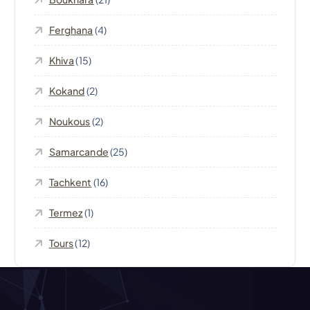
o
Ferghana
(4)
n
Khiva
(15)
d
Kokand
(2)
e
Noukous
(2)
l
Samarcande
(25)
’
Tachkent
(16)
Termez
(1)
a
Tours
(12)
r
t