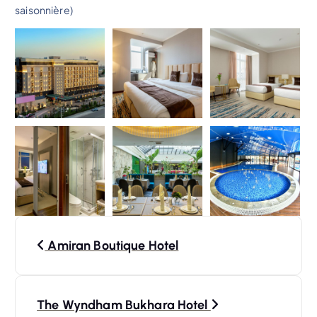
saisonnière)
N
Amiran Boutique Hotel
a
v
The Wyndham Bukhara Hotel