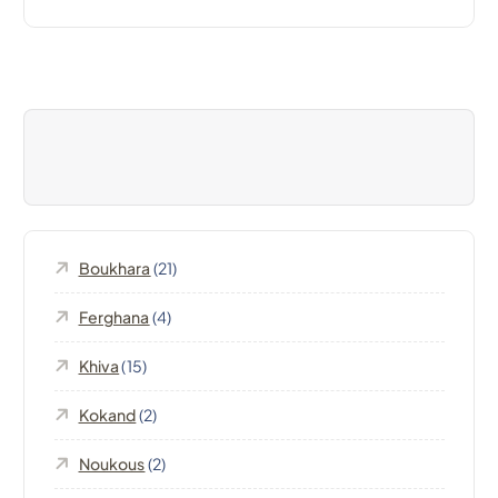
i
g
a
t
i
Boukhara
(21)
o
Ferghana
(4)
n
Khiva
(15)
d
Kokand
(2)
e
Noukous
(2)