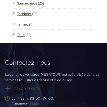
l
Samarcande
(25)
’
Tachkent
(16)
Termez
(1)
a
Tours
(12)
r
t
i
Contactez-nous
c
L'agence de voyages "MEGATOUR" est spécialisée dans les
services touristiques depuis plus de 20 ans
l
+33 6 80 23 58 76
e
Lun – Sam : 10h00 – 19h00,
Dimanche :
FERMÉ