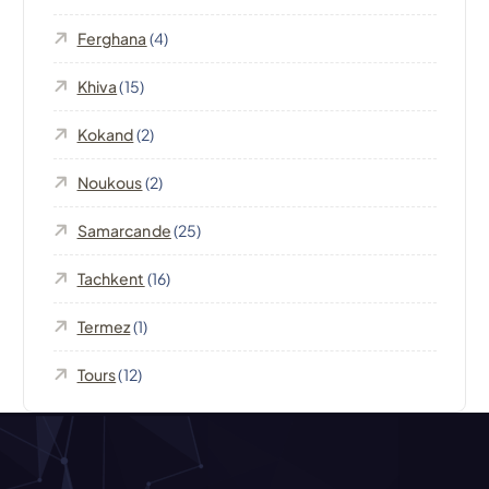
o
Ferghana
(4)
n
Khiva
(15)
d
Kokand
(2)
e
Noukous
(2)
l
Samarcande
(25)
’
Tachkent
(16)
Termez
(1)
a
Tours
(12)
r
t