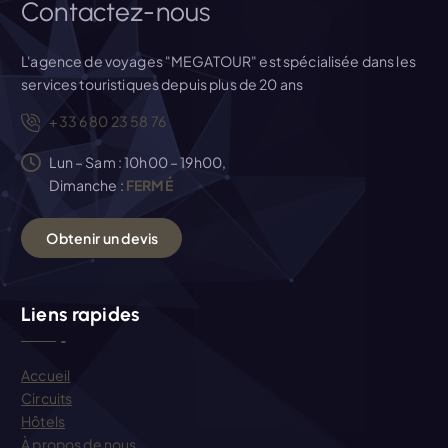
i
Contactez-nous
c
L'agence de voyages "MEGATOUR" est spécialisée dans les
services touristiques depuis plus de 20 ans
l
+33 6 80 23 58 76
e
Lun – Sam : 10h00 – 19h00,
Dimanche :
FERMÉ
O
b
t
e
n
i
r
u
n
d
e
v
i
s
Liens rapides
Accueil
Circuits
Hôtels
À propos de nous