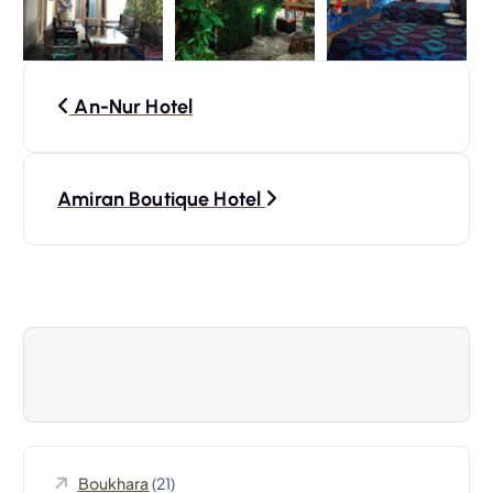
N
An-Nur Hotel
a
v
Amiran Boutique Hotel
i
g
a
t
i
Boukhara
(21)