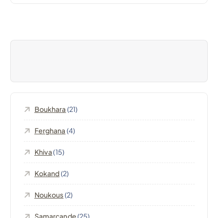
i
g
a
t
i
Boukhara
(21)
o
Ferghana
(4)
n
Khiva
(15)
d
Kokand
(2)
e
Noukous
(2)
Samarcande
(25)