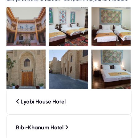
N
Lyabi House Hotel
a
v
Bibi-Khanum Hotel