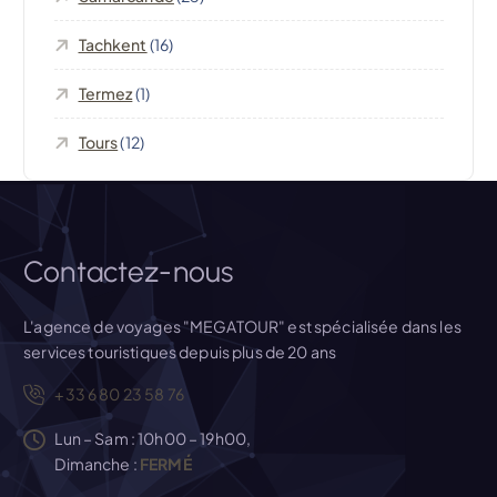
l
’
Tachkent
(16)
Termez
(1)
a
Tours
(12)
r
t
i
Contactez-nous
c
L'agence de voyages "MEGATOUR" est spécialisée dans les
services touristiques depuis plus de 20 ans
l
+33 6 80 23 58 76
e
Lun – Sam : 10h00 – 19h00,
Dimanche :
FERMÉ