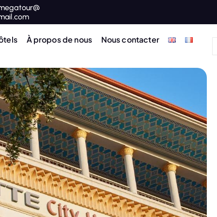
megatour@
mail.com
ôtels
À propos de nous
Nous contacter