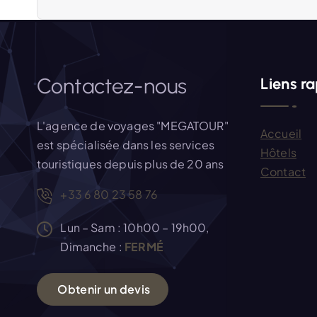
g
a
Contactez-nous
Liens r
t
i
L'agence de voyages "MEGATOUR"
Accueil
est spécialisée dans les services
Hôtels
o
touristiques depuis plus de 20 ans
Contact
+33 6 80 23 58 76
n
Lun – Sam : 10h00 – 19h00,
d
Dimanche :
FERMÉ
e
O
b
t
e
n
i
r
u
n
d
e
v
i
s