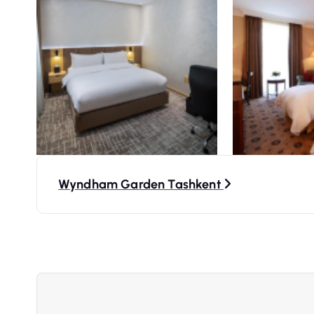
N
Wyndham Garden Tashkent
a
v
i