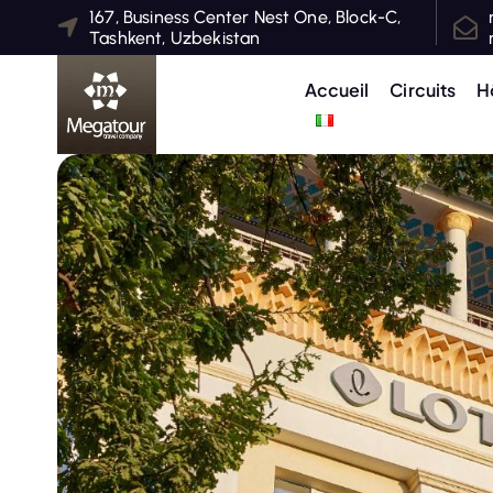
S
167, Business Center Nest One, Block-C,
Tashkent, Uzbekistan
k
i
Accueil
Circuits
H
p
t
o
c
o
n
t
e
n
t