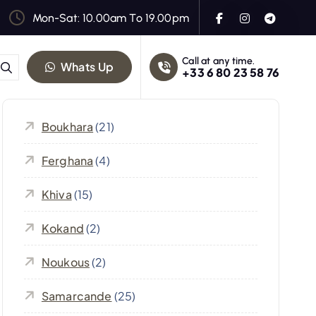
Mon-Sat: 10.00am To 19.00pm
Call at any time.
Whats Up
+33 6 80 23 58 76
Boukhara
(21)
Ferghana
(4)
Khiva
(15)
Kokand
(2)
Noukous
(2)
Samarcande
(25)