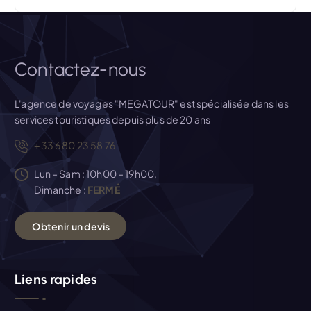
r
t
i
Contactez-nous
c
L'agence de voyages "MEGATOUR" est spécialisée dans les
services touristiques depuis plus de 20 ans
l
+33 6 80 23 58 76
e
Lun – Sam : 10h00 – 19h00,
Dimanche :
FERMÉ
O
b
t
e
n
i
r
u
n
d
e
v
i
s
Liens rapides