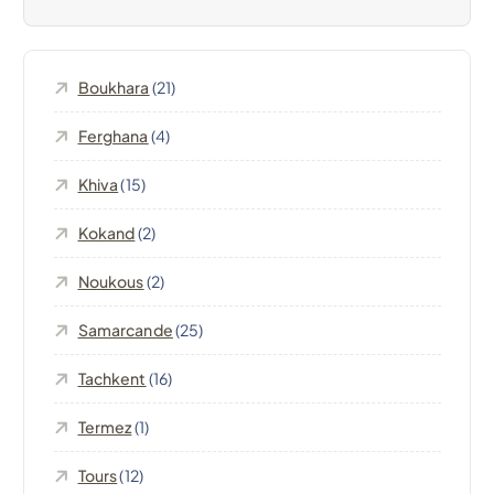
t
i
Boukhara
(21)
o
Ferghana
(4)
n
Khiva
(15)
d
Kokand
(2)
e
Noukous
(2)
l
Samarcande
(25)
’
Tachkent
(16)
Termez
(1)
a
Tours
(12)