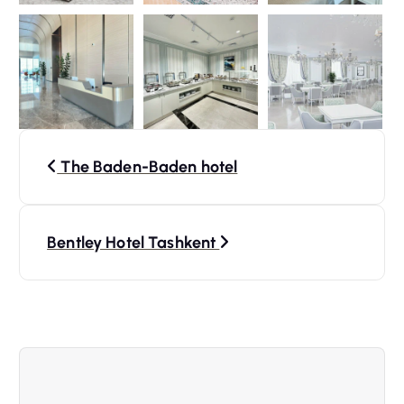
N
The Baden-Baden hotel
a
v
Bentley Hotel Tashkent
i
g
a