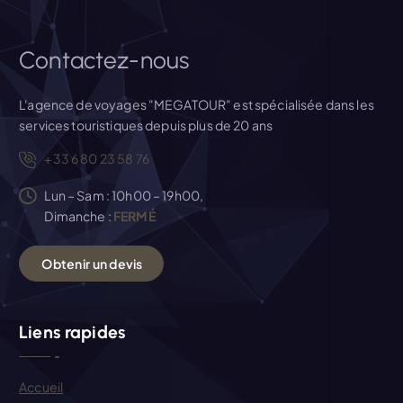
t
i
Contactez-nous
c
L'agence de voyages "MEGATOUR" est spécialisée dans les
services touristiques depuis plus de 20 ans
l
+33 6 80 23 58 76
e
Lun – Sam : 10h00 – 19h00,
Dimanche :
FERMÉ
O
b
t
e
n
i
r
u
n
d
e
v
i
s
Liens rapides
Accueil