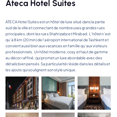
Ateca Hotel Suites
ATECA Hotel Suites est un hôtel de luxe situé dans la partie
sud de la ville et connectant de nombreuses grandes rues
principales, dont les rues Shahrizabz et Mirabad. L’hôtel n’est
qu’à 8 km (20 min) de l’aéroport international de Tashkent et
convient aussi bien aux vacances en famille qu’aux visiteurs
professionnels. Un hôtel moderne, cosy et haut de gamme
au décor raffiné, qui promet un luxe abordable avec des
détails bien pensés. Sa particularité réside dans les détails et
les ajouts qui soulignent son style unique.