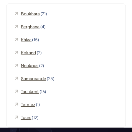
i
Boukhara
(21)
o
Ferghana
(4)
n
Khiva
(15)
d
Kokand
(2)
e
Noukous
(2)
l
Samarcande
(25)
’
Tachkent
(16)
Termez
(1)
a
Tours
(12)
r