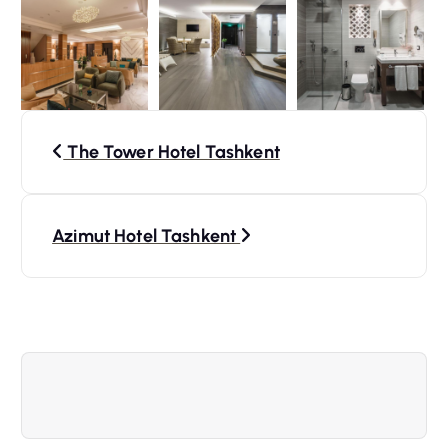
N
The Tower Hotel Tashkent
a
v
Azimut Hotel Tashkent
i
g
a
t