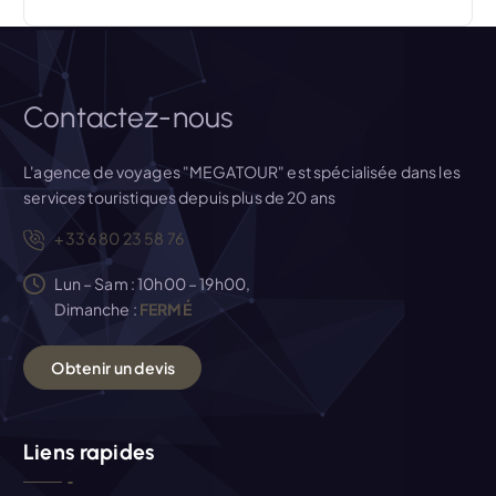
r
t
i
Contactez-nous
c
L'agence de voyages "MEGATOUR" est spécialisée dans les
services touristiques depuis plus de 20 ans
l
+33 6 80 23 58 76
e
Lun – Sam : 10h00 – 19h00,
Dimanche :
FERMÉ
O
b
t
e
n
i
r
u
n
d
e
v
i
s
Liens rapides