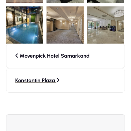
N
Movenpick Hotel Samarkand
a
v
Konstantin Plaza
i
g
a