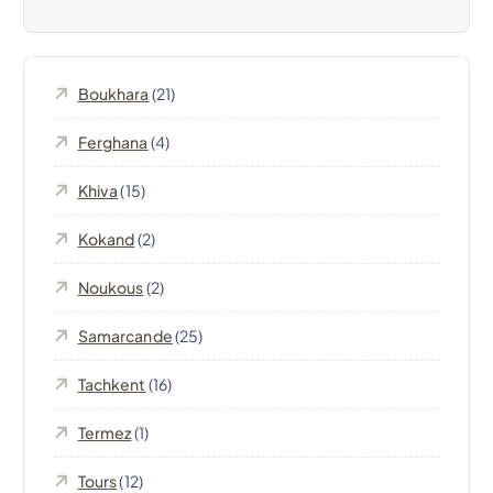
t
i
Boukhara
(21)
o
Ferghana
(4)
n
Khiva
(15)
d
Kokand
(2)
e
Noukous
(2)
l
Samarcande
(25)
’
Tachkent
(16)
Termez
(1)
a
Tours
(12)