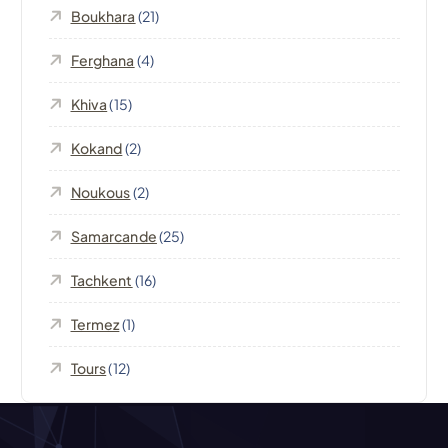
Boukhara
(21)
o
Ferghana
(4)
n
Khiva
(15)
d
Kokand
(2)
e
Noukous
(2)
l
Samarcande
(25)
’
Tachkent
(16)
Termez
(1)
a
Tours
(12)
r
t