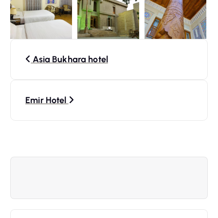
N
Asia Bukhara hotel
a
v
Emir Hotel
i
g
a
t
i