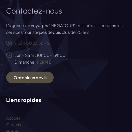
i
Contactez-nous
c
L'agence de voyages "MEGATOUR" est spécialisée dans les
services touristiques depuis plus de 20 ans
l
+33 6 80 23 58 76
e
Lun – Sam : 10h00 – 19h00,
Dimanche :
FERMÉ
O
b
t
e
n
i
r
u
n
d
e
v
i
s
Liens rapides
Accueil
Circuits
Hôtels