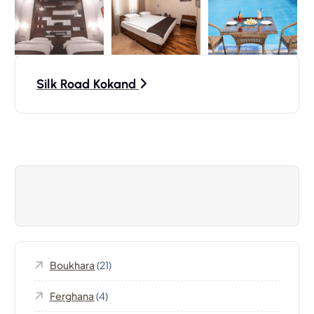
N
Silk Road Kokand
a
v
i
g
a
Boukhara
(21)
t
Ferghana
(4)
i