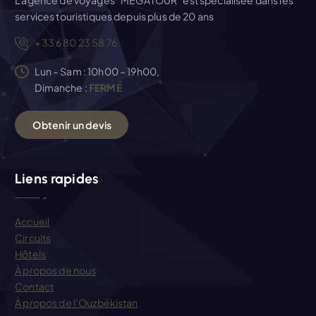
i
services touristiques depuis plus de 20 ans
+33 6 80 23 58 76
c
Lun – Sam : 10h00 – 19h00,
l
Dimanche :
FERMÉ
e
O
b
t
e
n
i
r
u
n
d
e
v
i
s
Liens rapides
Accueil
Circuits
Hôtels
À propos de nous
Contact
À propos de l’Ouzbékistan