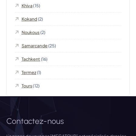
Khiva
(15)
o
Kokand
(2)
n
Noukous
(2)
d
Samarcande
(25)
e
Tachkent
(16)
l
Termez
(1)
’
Tours
(12)
a
r
Contactez-nous
t
L'agence de voyages "MEGATOUR" est spécialisée dans les