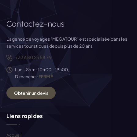
t
i
Contactez-nous
c
L'agence de voyages "MEGATOUR" est spécialisée dans les
services touristiques depuis plus de 20 ans
l
+33 6 80 23 58 76
e
Lun – Sam : 10h00 – 19h00,
Dimanche :
FERMÉ
O
b
t
e
n
i
r
u
n
d
e
v
i
s
Liens rapides
Accueil