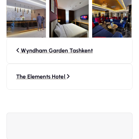
N
Wyndham Garden Tashkent
a
v
The Elements Hotel
i
g
a
t