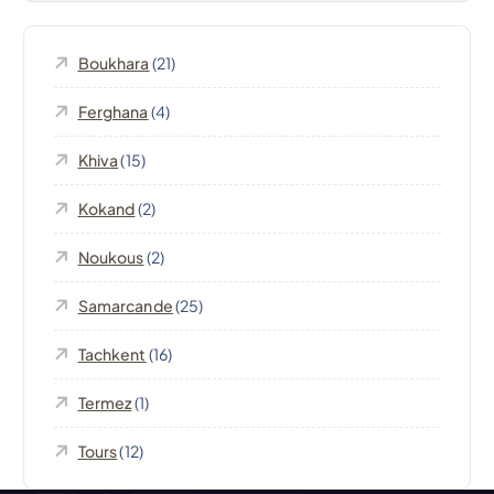
i
Boukhara
(21)
o
Ferghana
(4)
n
Khiva
(15)
d
Kokand
(2)
e
Noukous
(2)
l
Samarcande
(25)
’
Tachkent
(16)
Termez
(1)
a
Tours
(12)
r