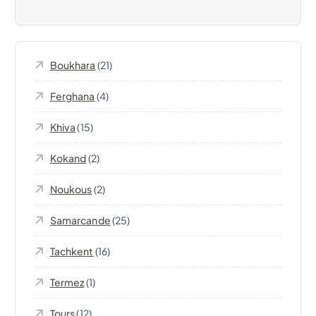
t
i
Boukhara
(21)
o
Ferghana
(4)
n
Khiva
(15)
d
Kokand
(2)
e
Noukous
(2)
l
Samarcande
(25)
’
Tachkent
(16)
Termez
(1)
a
Tours
(12)