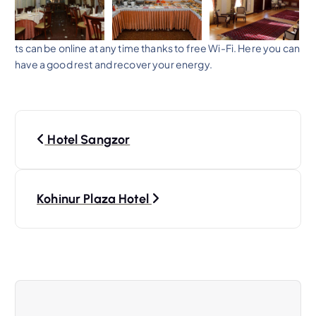
ts can be online at any time thanks to free Wi-Fi. Here you can
have a good rest and recover your energy.
N
Hotel Sangzor
a
v
Kohinur Plaza Hotel
i
g
a