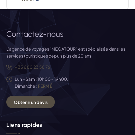
r
t
i
Contactez-nous
c
L'agence de voyages "MEGATOUR" est spécialisée dans les
services touristiques depuis plus de 20 ans
l
+33 6 80 23 58 76
e
Lun – Sam : 10h00 – 19h00,
Dimanche :
FERMÉ
O
b
t
e
n
i
r
u
n
d
e
v
i
s
Liens rapides