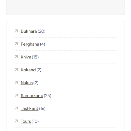
z
i
Bukhara
(20)
o
Ferghana
(4)
n
Khiva
(15)
e
Kokand
(2)
a
Nukus
(2)
r
Samarkand
(25)
t
Tashkent
(16)
Tours
(10)
i