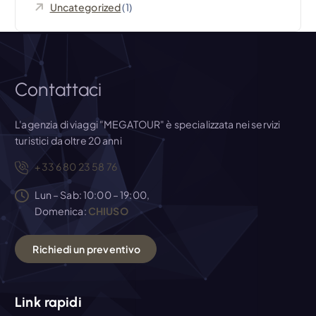
Uncategorized
(1)
c
o
l
Contattaci
i
L'agenzia di viaggi "MEGATOUR" è specializzata nei servizi
turistici da oltre 20 anni
+33 6 80 23 58 76
Lun – Sab: 10:00 – 19:00,
Domenica:
CHIUSO
R
i
c
h
i
e
d
i
u
n
p
r
e
v
e
n
t
i
v
o
Link rapidi