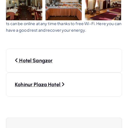
ts can be online at any time thanks to free Wi-Fi. Here you can
have a good rest and recover your energy.
N
Hotel Sangzor
a
v
Kohinur Plaza Hotel
i
g
a