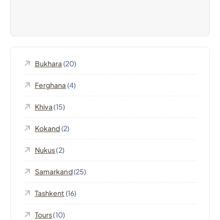
a
z
i
Bukhara
(20)
o
Ferghana
(4)
n
Khiva
(15)
e
Kokand
(2)
a
Nukus
(2)
r
Samarkand
(25)
t
Tashkent
(16)
Tours
(10)