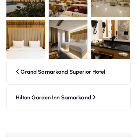
N
Grand Samarkand Superior Hotel
a
v
Hilton Garden Inn Samarkand
i
g