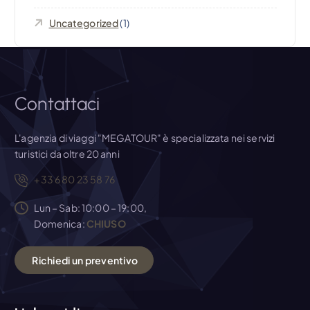
i
Uncategorized
(1)
c
o
l
Contattaci
i
L'agenzia di viaggi "MEGATOUR" è specializzata nei servizi
turistici da oltre 20 anni
+33 6 80 23 58 76
Lun – Sab: 10:00 – 19:00,
Domenica:
CHIUSO
R
i
c
h
i
e
d
i
u
n
p
r
e
v
e
n
t
i
v
o