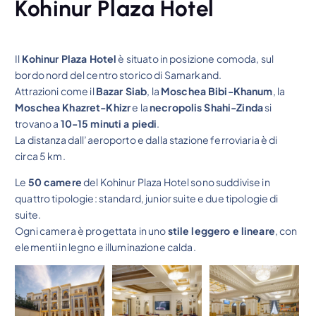
Kohinur Plaza Hotel
Il
Kohinur Plaza Hotel
è situato in posizione comoda, sul
bordo nord del centro storico di Samarkand.
Attrazioni come il
Bazar Siab
, la
Moschea Bibi-Khanum
, la
Moschea Khazret-Khizr
e la
necropolis Shahi-Zinda
si
trovano a
10-15 minuti a piedi
.
La distanza dall’aeroporto e dalla stazione ferroviaria è di
circa 5 km.
Le
50 camere
del Kohinur Plaza Hotel sono suddivise in
quattro tipologie: standard, junior suite e due tipologie di
suite.
Ogni camera è progettata in uno
stile leggero e lineare
, con
elementi in legno e illuminazione calda.