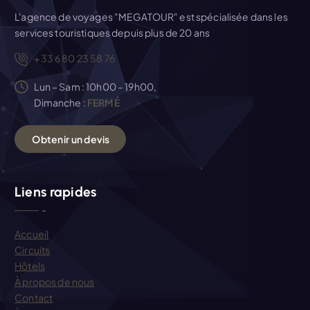
c
L'agence de voyages "MEGATOUR" est spécialisée dans les
services touristiques depuis plus de 20 ans
l
+33 6 80 23 58 76
e
Lun – Sam : 10h00 – 19h00,
Dimanche :
FERMÉ
O
b
t
e
n
i
r
u
n
d
e
v
i
s
Liens rapides
Accueil
Circuits
Hôtels
À propos de nous
Contact