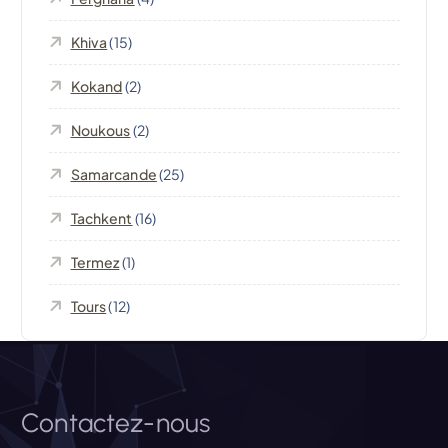
n
Khiva
(15)
d
Kokand
(2)
e
Noukous
(2)
l
Samarcande
(25)
’
Tachkent
(16)
Termez
(1)
a
Tours
(12)
r
t
i
Contactez-nous