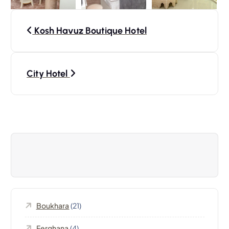
N
Kosh Havuz Boutique Hotel
a
v
City Hotel
i
g
a
t
i
Boukhara
(21)
o
Ferghana
(4)