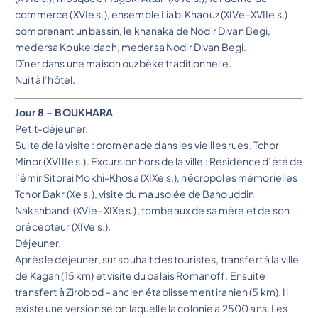
commerce (XVIe s.), ensemble Liabi Khaouz (XIVe–XVIIe s.)
comprenant un bassin, le khanaka de Nodir Divan Begi,
medersa Koukeldach, medersa Nodir Divan Begi.
Dîner dans une maison ouzbèke traditionnelle.
Nuit à l’hôtel.
Jour 8 – BOUKHARA
Petit-déjeuner.
Suite de la visite : promenade dans les vieilles rues, Tchor
Minor (XVIIIe s.). Excursion hors de la ville : Résidence d’été de
l’émir Sitorai Mokhi-Khosa (XIXe s.), nécropoles mémorielles
Tchor Bakr (Xe s.), visite du mausolée de Bahouddin
Nakshbandi (XVIe–XIXe s.), tombeaux de sa mère et de son
précepteur (XIVe s.).
Déjeuner.
Après le déjeuner, sur souhait des touristes, transfert à la ville
de Kagan (15 km) et visite du palais Romanoff. Ensuite
transfert à Zirobod – ancien établissement iranien (5 km). Il
existe une version selon laquelle la colonie a 2500 ans. Les