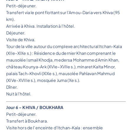
Petit-déjeuner.
Transfert via le pont flottant sur l’Amou-Daria vers Khiva (95
km).
Arrivée à Khiva. Installation à l’hôtel.
Déjeuner.
Visite de Khiva.
Tour de la ville autour du complexe architectural Itchan-Kala
(XIIe–XIXe s.) : Résidence du dernier Khan comprenant le
mausolée Ismail Khodja, medersa Mohammed Amin Khan,
château Kounya-Ark (XVIe–XVIIe s.), minaret Kalta Minor,
palais Tach-Khovli (XIXe s.), mausolée Pahlavan Mahmud
(XIVe–XVIIIe s.), mosquée Juma (Xe s.).
Dîner.
Nuit à l’hôtel.
Jour 6 – KHIVA / BOUKHARA
Petit-déjeuner.
Transfert à Boukhara.
Visite hors de l’enceinte d’Itchan-Kala : ensemble