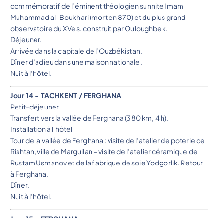
commémoratif de l’éminent théologien sunnite Imam
Muhammad al-Boukhari (mort en 870) et du plus grand
observatoire du XVe s. construit par Ouloughbek.
Déjeuner.
Arrivée dans la capitale de l’Ouzbékistan.
Dîner d’adieu dans une maison nationale.
Nuit à l’hôtel.
Jour 14 – TACHKENT / FERGHANA
Petit-déjeuner.
Transfert vers la vallée de Ferghana (380 km, 4 h).
Installation à l’hôtel.
Tour de la vallée de Ferghana : visite de l’atelier de poterie de
Rishtan, ville de Marguilan – visite de l’atelier céramique de
Rustam Usmanov et de la fabrique de soie Yodgorlik. Retour
à Ferghana.
Dîner.
Nuit à l’hôtel.