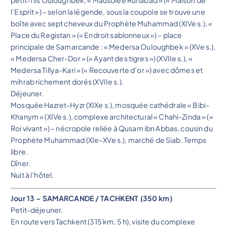
l’Esprit ») – selon la légende, sous la coupole se trouve une
boîte avec sept cheveux du Prophète Muhammad (XIVe s.), «
Place du Registan » (« Endroit sablonneux ») – place
principale de Samarcande : « Medersa Ouloughbek » (XVe s.),
« Medersa Cher-Dor » (« Ayant des tigres ») (XVIIe s.), «
Medersa Tillya-Kari » (« Recouverte d’or ») avec dômes et
mihrab richement dorés (XVIIe s.).
Déjeuner.
Mosquée Hazret-Hyzr (XIXe s.), mosquée cathédrale « Bibi-
Khanym » (XIVe s.), complexe architectural « Chahi-Zinda » («
Roi vivant ») – nécropole reliée à Qusam ibn Abbas, cousin du
Prophète Muhammad (XIe–XVe s.), marché de Siab. Temps
libre.
Dîner.
Nuit à l’hôtel.
Jour 13 – SAMARCANDE / TACHKENT (350 km)
Petit-déjeuner.
En route vers Tachkent (315 km, 5 h), visite du complexe