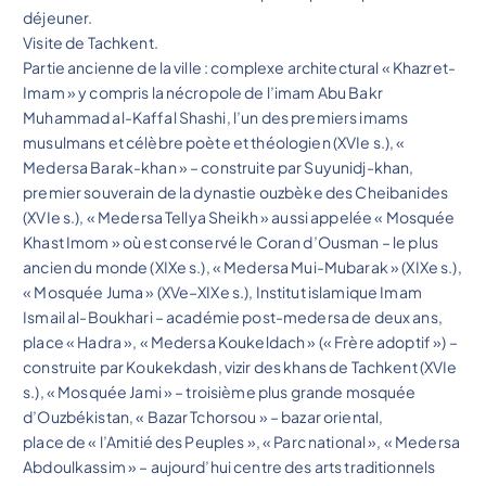
déjeuner.
Visite de Tachkent.
Partie ancienne de la ville : complexe architectural « Khazret-
Imam » y compris la nécropole de l’imam Abu Bakr
Muhammad al-Kaffal Shashi, l’un des premiers imams
musulmans et célèbre poète et théologien (XVIe s.), «
Medersa Barak-khan » – construite par Suyunidj-khan,
premier souverain de la dynastie ouzbèke des Cheibanides
(XVIe s.), « Medersa Tellya Sheikh » aussi appelée « Mosquée
Khast Imom » où est conservé le Coran d’Ousman – le plus
ancien du monde (XIXe s.), « Medersa Mui-Mubarak » (XIXe s.),
« Mosquée Juma » (XVe–XIXe s.), Institut islamique Imam
Ismail al-Boukhari – académie post-medersa de deux ans,
place « Hadra », « Medersa Koukeldach » (« Frère adoptif ») –
construite par Koukekdash, vizir des khans de Tachkent (XVIe
s.), « Mosquée Jami » – troisième plus grande mosquée
d’Ouzbékistan, « Bazar Tchorsou » – bazar oriental,
place de « l’Amitié des Peuples », « Parc national », « Medersa
Abdoulkassim » – aujourd’hui centre des arts traditionnels