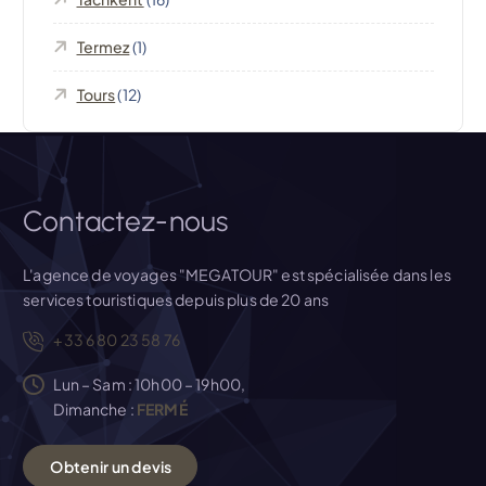
t
Termez
(1)
i
Tours
(12)
c
l
Contactez-nous
e
L'agence de voyages "MEGATOUR" est spécialisée dans les
services touristiques depuis plus de 20 ans
+33 6 80 23 58 76
Lun – Sam : 10h00 – 19h00,
Dimanche :
FERMÉ
O
b
t
e
n
i
r
u
n
d
e
v
i
s