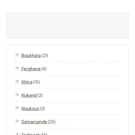
i
o
n
d
Boukhara
(21)
e
Ferghana
(4)
l
Khiva
(15)
’
Kokand
(2)
Noukous
(2)
a
Samarcande
(25)
r
Tachkent
(16)