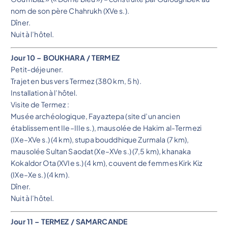
nom de son père Chahrukh (XVe s.).
Dîner.
Nuit à l’hôtel.
Jour 10 – BOUKHARA / TERMEZ
Petit-déjeuner.
Trajet en bus vers Termez (380 km, 5 h).
Installation à l’hôtel.
Visite de Termez :
Musée archéologique, Fayaztepa (site d’un ancien
établissement IIe–IIIe s.), mausolée de Hakim al-Termezi
(IXe–XVe s.) (4 km), stupa bouddhique Zurmala (7 km),
mausolée Sultan Saodat (Xe–XVe s.) (7,5 km), khanaka
Kokaldor Ota (XVIe s.) (4 km), couvent de femmes Kirk Kiz
(IXe–Xe s.) (4 km).
Dîner.
Nuit à l’hôtel.
Jour 11 – TERMEZ / SAMARCANDE