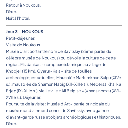
Retour à Noukous.
Dîner.
Nuit à l’hôtel.
Jour 3 – NOUKOUS
Petit-déjeuner.
Visite de Noukous.
Musée d’art portant le nom de Savitskiy (2ème partie du
célèbre musée de Noukous) qui dévoile la culture de cette
région, Mizdahkan – complexe islamique au village de
Khodjeli (15 km), Gyarur-Kala – site de fouilles
archéologiques actuelles, Mausolée Mazlumkhan Sulgu (XIVe
s.), mausolée de Shamun Nabig (XII–XIIIe s.), Medersa Khalika
Erjep (IX–XIIIe s.), vieille ville « Ali Belgisiz » (« sans nom ») (XVI–
XVIIe s.). Déjeuner.
Poursuite de la visite : Musée d’Art – partie principale du
musée mondialement connu de Savitskiy, avec galerie
d’avant-garde russe et objets archéologiques et historiques.
Dîner.