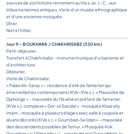
sources de son histoire remontent au IVe s. av. J.-C., aux
tribus iraniennes antiques. Visite d’un musée ethnographique
et d’une ancienne mosquée.
Dîner.
Nuit à l’hôtel.
Jour 9 – BOUKHARA / CHAKHRISABZ (330 km)
Petit-déjeuner.
Transfert à Chakhrisabz – monument unique d’urbanisme et
d’architecture.
Déjeuner.
Visite de Chakhrisabz :
« Palais Ak-Saray » – résidence d’été de Tamerlan qui
émerveillait les contemporains (XIVe–XVe s.), « Mausolée de
Djahongir » – mausolée du fils aîné et préféré de Tamerlan
(XIVe s.), complexe « Dor-ut Saodat » : mosquée Khazratiy
Imam – mosquée à plusieurs étages avec salle à coupole et
aïvans décorés (XIVe s.), « Goumbazi-Seïidan » – mausolée
des descendants possibles de Temur, « Mosquée Kok
Goumbaz » (« Dôme bleu ») – construite par Ouloughbek au