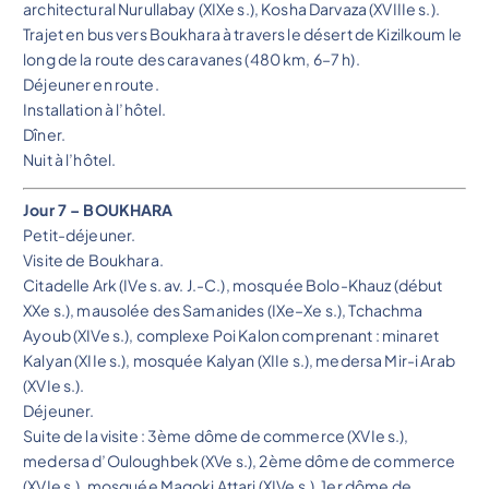
architectural Nurullabay (XIXe s.), Kosha Darvaza (XVIIIe s.).
Trajet en bus vers Boukhara à travers le désert de Kizilkoum le
long de la route des caravanes (480 km, 6–7 h).
Déjeuner en route.
Installation à l’hôtel.
Dîner.
Nuit à l’hôtel.
Jour 7 – BOUKHARA
Petit-déjeuner.
Visite de Boukhara.
Citadelle Ark (IVe s. av. J.-C.), mosquée Bolo-Khauz (début
XXe s.), mausolée des Samanides (IXe–Xe s.), Tchachma
Ayoub (XIVe s.), complexe Poi Kalon comprenant : minaret
Kalyan (XIIe s.), mosquée Kalyan (XIIe s.), medersa Mir-i Arab
(XVIe s.).
Déjeuner.
Suite de la visite : 3ème dôme de commerce (XVIe s.),
medersa d’Ouloughbek (XVe s.), 2ème dôme de commerce
(XVIe s.), mosquée Magoki Attari (XIVe s.), 1er dôme de