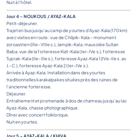
Nuit à l’hôtel.
Jour 4 – NOUKOUS / AYAZ-KALA
Petit-déjeuner.
Trajet en bus jusqu’au camp de yourtes d’Ayaz-Kala (170 km)
avec visites en route : vue de Chilpik-Kala – monument
zoroastrien (IIIe–VIIIe s.), Jampik-Kala, mausolée Sultan
Baba, vue de la forteresse Kizil-Kala (Ier–IVe s.), forteresse
Tuprak-Kala (IIe–IIIe s.), forteresse Ayaz-Kala 1 (IVe–IIe s. av.
J.-C.), forteresse Ayaz-Kala 2 (Ier–IVe s.).
Arrivée à Ayaz-Kala. Installation dans des yourtes
traditionnelles karakalpakes situées près des ruines de
l’ancienne forteresse.
Déjeuner.
Entraînement et promenade à dos de chameau jusqu’au lac
Ayaz-Kala, chasse photographique.
Dîner avec concert folklorique.
Nuit en yourtes.
Jour 5 – AYAZ-KALA / KHIVA