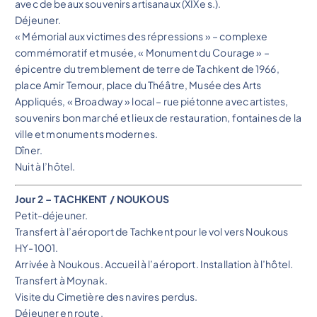
avec de beaux souvenirs artisanaux (XIXe s.).
Déjeuner.
« Mémorial aux victimes des répressions » – complexe
commémoratif et musée, « Monument du Courage » –
épicentre du tremblement de terre de Tachkent de 1966,
place Amir Temour, place du Théâtre, Musée des Arts
Appliqués, « Broadway » local – rue piétonne avec artistes,
souvenirs bon marché et lieux de restauration, fontaines de la
ville et monuments modernes.
Dîner.
Nuit à l’hôtel.
Jour 2 – TACHKENT / NOUKOUS
Petit-déjeuner.
Transfert à l’aéroport de Tachkent pour le vol vers Noukous
HY-1001.
Arrivée à Noukous. Accueil à l’aéroport. Installation à l’hôtel.
Transfert à Moynak.
Visite du Cimetière des navires perdus.
Déjeuner en route.