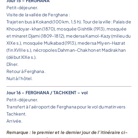
Jour 15 – FERGHANA
Petit-déjeuner.
Visite de la vallée de Ferghana :
Trajet en bus à Kokand (100 km, 1,5 h). Tour de la ville : Palais de
Khoudoyar-khan (1870), mosquée Gishtlik (1913), mosquée
et minaret Djami (1809–1812), medersa Kamol-Kazy (milieu du
XIXe s.), mosquée Mulkabad (1913), medersa Miyen-Hazrat
(fin XVIIIe s.), nécropoles Dahman-Chakhon et Madirakhan
(début XIXe s.).
Dîner.
Retour à Ferghana.
Nuit à l’hôtel.
Jour 16 – FERGHANA / TACHKENT – vol
Petit-déjeuner.
Transfert à l’aéroport de Ferghana pour le vol du matin vers
Tachkent.
Arrivée.
Remarque : le premier et le dernier jour de l’itinéraire ci-