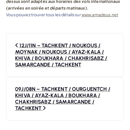
dessus sont adaptés aux horaires des vols internationaux
(arrivées en soirée et départs matinaux).
Vous pouvez trouver tous les détails sur
www.amadeus.net
N
12J/11N – TACHKENT / NOUKOUS /
a
MOYNAK / NOUKOUS / AYAZ-KALA /
KHIVA / BOUKHARA / CHAKHRISABZ /
v
SAMARCANDE / TACHKENT
i
09J/08N – TACHKENT / OURGUENTCH /
g
KHIVA / AYAZ-KALA / BOUKHARA /
CHAKHRISABZ / SAMARCANDE /
a
TACHKENT
t