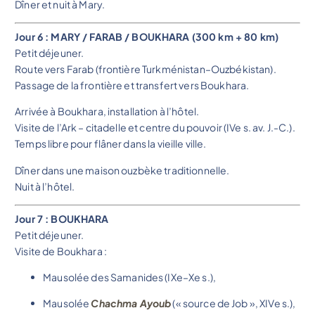
Dîner et nuit à Mary.
Jour 6 : MARY / FARAB / BOUKHARA (300 km + 80 km)
Petit déjeuner.
Route vers Farab (frontière Turkménistan–Ouzbékistan).
Passage de la frontière et transfert vers Boukhara.
Arrivée à Boukhara, installation à l’hôtel.
Visite de l’Ark – citadelle et centre du pouvoir (IVe s. av. J.-C.).
Temps libre pour flâner dans la vieille ville.
Dîner dans une maison ouzbèke traditionnelle.
Nuit à l’hôtel.
Jour 7 : BOUKHARA
Petit déjeuner.
Visite de Boukhara :
Mausolée des Samanides (IXe–Xe s.),
Mausolée
Chachma Ayoub
(« source de Job », XIVe s.),