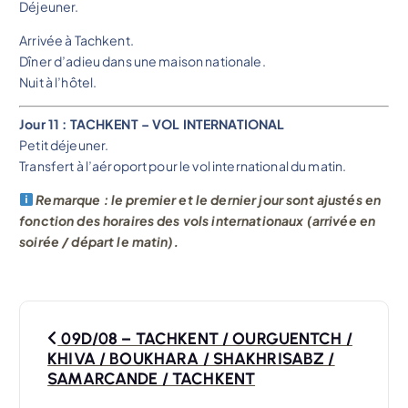
Déjeuner.
Arrivée à Tachkent.
Dîner d’adieu dans une maison nationale.
Nuit à l’hôtel.
Jour 11 : TACHKENT – VOL INTERNATIONAL
Petit déjeuner.
Transfert à l’aéroport pour le vol international du matin.
Remarque : le premier et le dernier jour sont ajustés en
fonction des horaires des vols internationaux (arrivée en
soirée / départ le matin).
N
09D/08 – TACHKENT / OURGUENTCH /
a
KHIVA / BOUKHARA / SHAKHRISABZ /
SAMARCANDE / TACHKENT