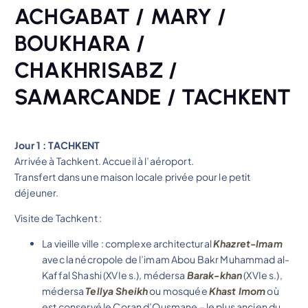
ACHGABAT / MARY /
BOUKHARA /
CHAKHRISABZ /
SAMARCANDE / TACHKENT
Jour 1 : TACHKENT
Arrivée à Tachkent. Accueil à l’aéroport.
Transfert dans une maison locale privée pour le petit
déjeuner.
Visite de Tachkent :
La vieille ville : complexe architectural
Khazret-Imam
avec la nécropole de l’imam Abou Bakr Muhammad al-
Kaffal Shashi (XVIe s.), médersa
Barak-khan
(XVIe s.),
médersa
Tellya Sheikh
ou mosquée
Khast Imom
où
est conservé le Coran d’Ousmane – le plus ancien du