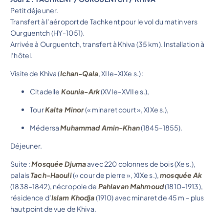
Petit déjeuner.
Transfert à l’aéroport de Tachkent pour le vol du matin vers
Ourguentch (HY-1051).
Arrivée à Ourguentch, transfert à Khiva (35 km). Installation à
l’hôtel.
Visite de Khiva (
Ichan-Qala
, XIIe–XIXe s.) :
Citadelle
Kounia-Ark
(XVIe–XVIIe s.),
Tour
Kalta Minor
(« minaret court », XIXe s.),
Médersa
Muhammad Amin-Khan
(1845–1855).
Déjeuner.
Suite :
Mosquée Djuma
avec 220 colonnes de bois (Xe s.),
palais
Tach-Haouli
(« cour de pierre », XIXe s.),
mosquée Ak
(1838–1842), nécropole de
Pahlavan Mahmoud
(1810–1913),
résidence d’
Islam Khodja
(1910) avec minaret de 45 m – plus
haut point de vue de Khiva.