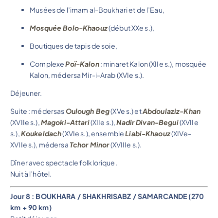
Musées de l’imam al-Boukhari et de l’Eau,
Mosquée Bolo-Khaouz
(début XXe s.),
Boutiques de tapis de soie,
Complexe
Poï-Kalon
: minaret Kalon (XIIe s.), mosquée
Kalon, médersa Mir-i-Arab (XVIe s.).
Déjeuner.
Suite : médersas
Oulough Beg
(XVe s.) et
Abdoulaziz-Khan
(XVIIe s.),
Magoki-Attari
(XIIe s.),
Nadir Divan-Begui
(XVIIe
s.),
Koukeldach
(XVIe s.), ensemble
Liabi-Khaouz
(XIVe–
XVIIe s.), médersa
Tchor Minor
(XVIIIe s.).
Dîner avec spectacle folklorique.
Nuit à l’hôtel.
Jour 8 : BOUKHARA / SHAKHRISABZ / SAMARCANDE (270
km + 90 km)