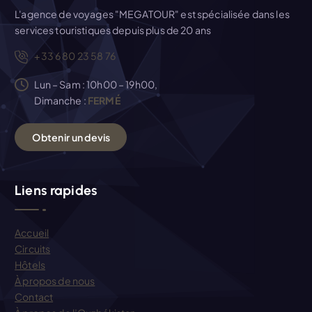
L'agence de voyages "MEGATOUR" est spécialisée dans les
services touristiques depuis plus de 20 ans
+33 6 80 23 58 76
Lun – Sam : 10h00 – 19h00,
Dimanche :
FERMÉ
O
b
t
e
n
i
r
u
n
d
e
v
i
s
Liens rapides
Accueil
Circuits
Hôtels
À propos de nous
Contact