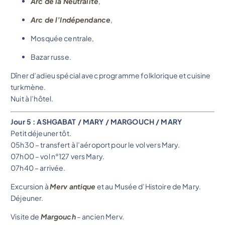
Arc de la Neutralité
,
Arc de l’Indépendance
,
Mosquée centrale,
Bazar russe.
Dîner d’adieu spécial avec programme folklorique et cuisine
turkmène.
Nuit à l’hôtel.
Jour 5 : ASHGABAT / MARY / MARGOUCH / MARY
Petit déjeuner tôt.
05h30 – transfert à l’aéroport pour le vol vers Mary.
07h00 – vol n°127 vers Mary.
07h40 – arrivée.
Excursion à
Merv antique
et au Musée d’Histoire de Mary.
Déjeuner.
Visite de
Margouch
– ancien Merv.