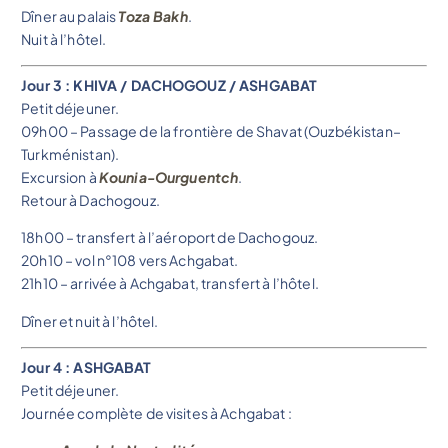
Dîner au palais
Toza Bakh
.
Nuit à l’hôtel.
Jour 3 : KHIVA / DACHOGOUZ / ASHGABAT
Petit déjeuner.
09h00 – Passage de la frontière de Shavat (Ouzbékistan–
Turkménistan).
Excursion à
Kounia-Ourguentch
.
Retour à Dachogouz.
18h00 – transfert à l’aéroport de Dachogouz.
20h10 – vol n°108 vers Achgabat.
21h10 – arrivée à Achgabat, transfert à l’hôtel.
Dîner et nuit à l’hôtel.
Jour 4 : ASHGABAT
Petit déjeuner.
Journée complète de visites à Achgabat :