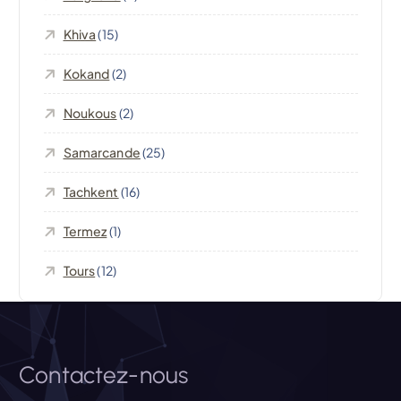
l
Khiva
(15)
’
Kokand
(2)
Noukous
(2)
a
Samarcande
(25)
r
Tachkent
(16)
t
Termez
(1)
i
Tours
(12)
c
l
Contactez-nous
e