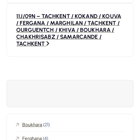
v
i
11J/09N – TACHKENT / KOKAND / KOUVA
/ FERGANA / MARGHILAN / TACHKENT /
g
OURGUENTCH / KHIVA / BOUKHARA /
CHAKHRISABZ / SAMARCANDE /
a
TACHKENT
t
i
o
n
d
Boukhara
(21)
e
Ferghana
(4)