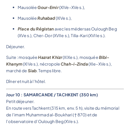
Mausolée
Gour-Emir
(XIVe–XVe s.),
Mausolée
Ruhabad
(XIVe s.),
Place du Régistan
avec les médersas Oulough Beg
(XVe s.), Cher-Dor (XVIIe s.), Tilla-Kari (XVIIe s.).
Déjeuner.
Suite : mosquée
Hazrat Khizr
(XIXe s.), mosquée
Bibi-
Khanym
(XIVe s.), nécropole
Chah-i-Zinda
(XIe–XVe s.),
marché de
Siab
. Temps libre.
Dîner et nuit à l’hôtel.
Jour 10 : SAMARCANDE / TACHKENT (350 km)
Petit déjeuner.
En route vers Tachkent (315 km, env. 5 h), visite du mémorial
de l’imam Muhammad al-Boukhari († 870) et de
l’observatoire d’Oulough Beg (XVe s.).