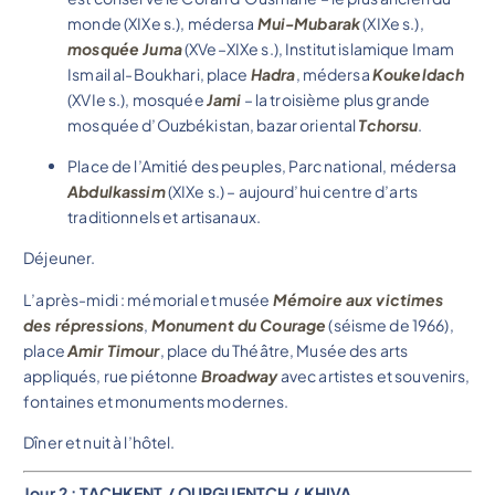
monde (XIXe s.), médersa
Mui-Mubarak
(XIXe s.),
mosquée Juma
(XVe–XIXe s.), Institut islamique Imam
Ismail al-Boukhari, place
Hadra
, médersa
Koukeldach
(XVIe s.), mosquée
Jami
– la troisième plus grande
mosquée d’Ouzbékistan, bazar oriental
Tchorsu
.
Place de l’Amitié des peuples, Parc national, médersa
Abdulkassim
(XIXe s.) – aujourd’hui centre d’arts
traditionnels et artisanaux.
Déjeuner.
L’après-midi : mémorial et musée
Mémoire aux victimes
des répressions
,
Monument du Courage
(séisme de 1966),
place
Amir Timour
, place du Théâtre, Musée des arts
appliqués, rue piétonne
Broadway
avec artistes et souvenirs,
fontaines et monuments modernes.
Dîner et nuit à l’hôtel.
Jour 2 : TACHKENT / OURGUENTCH / KHIVA