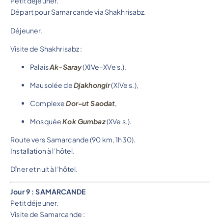
Petit déjeuner.
Départ pour Samarcande via Shakhrisabz.
Déjeuner.
Visite de Shakhrisabz :
Palais
Ak-Saray
(XIVe–XVe s.),
Mausolée de
Djakhongir
(XIVe s.),
Complexe
Dor-ut Saodat
,
Mosquée
Kok Gumbaz
(XVe s.).
Route vers Samarcande (90 km, 1h30).
Installation à l’hôtel.
Dîner et nuit à l’hôtel.
Jour 9 : SAMARCANDE
Petit déjeuner.
Visite de Samarcande :