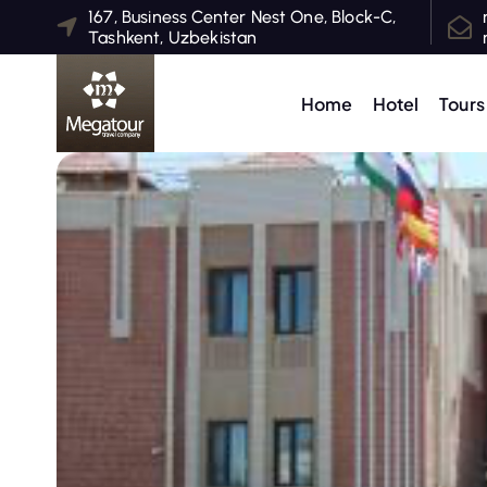
S
167, Business Center Nest One, Block-C,
Tashkent, Uzbekistan
k
i
p
Home
Hotel
Tours
t
o
c
o
n
t
e
n
t