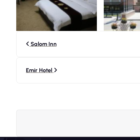
N
Salom Inn
a
v
Emir Hotel
i
g
a