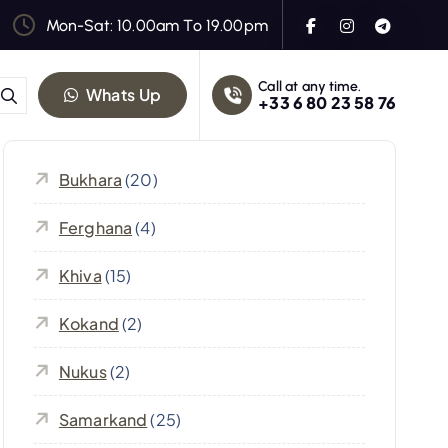
Mon-Sat: 10.00am To 19.00pm
Call at any time.
Whats Up
+33 6 80 23 58 76
Bukhara
(20)
Ferghana
(4)
Khiva
(15)
Kokand
(2)
Nukus
(2)
Samarkand
(25)