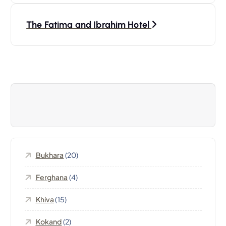
v
The Fatima and Ibrahim Hotel
i
g
a
z
i
Bukhara
(20)
o
Ferghana
(4)
n
Khiva
(15)
e
Kokand
(2)