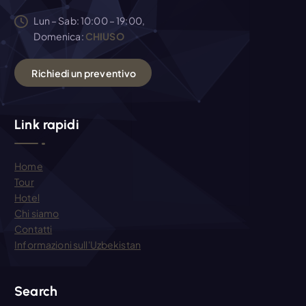
Lun – Sab: 10:00 – 19:00,
Domenica:
CHIUSO
R
i
c
h
i
e
d
i
u
n
p
r
e
v
e
n
t
i
v
o
Link rapidi
Home
Tour
Hotel
Chi siamo
Contatti
Informazioni sull'Uzbekistan
Search