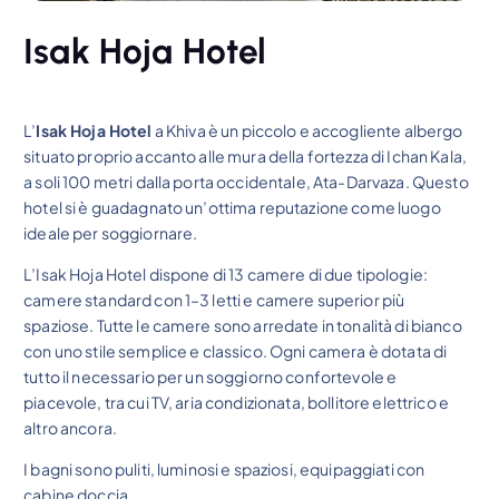
Isak Hoja Hotel
L’
Isak Hoja Hotel
a Khiva è un piccolo e accogliente albergo
situato proprio accanto alle mura della fortezza di Ichan Kala,
a soli 100 metri dalla porta occidentale, Ata-Darvaza. Questo
hotel si è guadagnato un’ottima reputazione come luogo
ideale per soggiornare.
L’Isak Hoja Hotel dispone di 13 camere di due tipologie:
camere standard con 1–3 letti e camere superior più
spaziose. Tutte le camere sono arredate in tonalità di bianco
con uno stile semplice e classico. Ogni camera è dotata di
tutto il necessario per un soggiorno confortevole e
piacevole, tra cui TV, aria condizionata, bollitore elettrico e
altro ancora.
I bagni sono puliti, luminosi e spaziosi, equipaggiati con
cabine doccia.