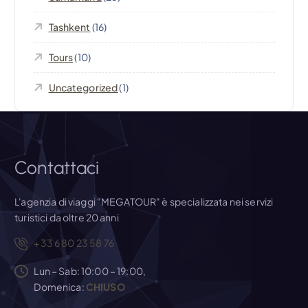
r
t
Tashkent
(16)
Tours
(10)
i
Uncategorized
(1)
c
o
l
Contattaci
i
L'agenzia di viaggi "MEGATOUR" è specializzata nei servizi
turistici da oltre 20 anni
+33 6 80 23 58 76
Lun – Sab: 10:00 – 19:00,
Domenica:
CHIUSO