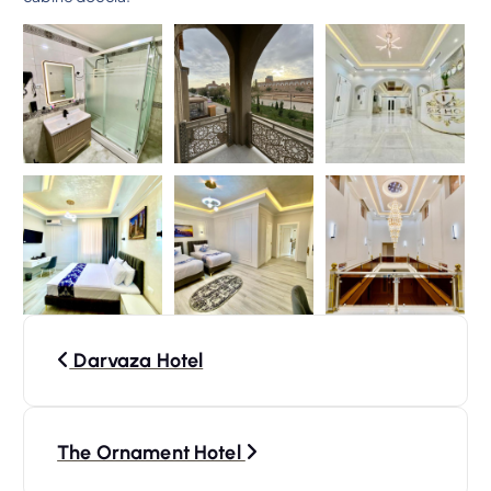
N
Darvaza Hotel
a
v
The Ornament Hotel