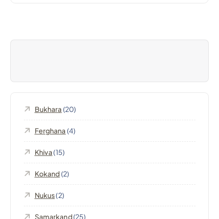
i
g
a
z
i
Bukhara
(20)
o
Ferghana
(4)
n
Khiva
(15)
e
Kokand
(2)
a
Nukus
(2)
Samarkand
(25)