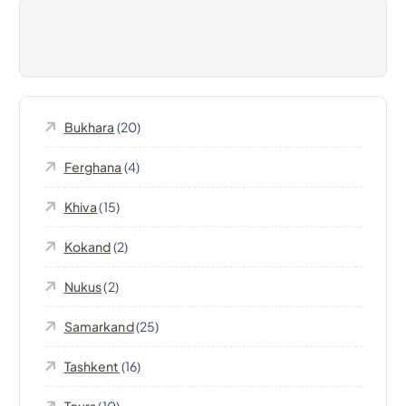
a
z
i
Bukhara
(20)
o
Ferghana
(4)
n
Khiva
(15)
e
Kokand
(2)
a
Nukus
(2)
r
Samarkand
(25)
t
Tashkent
(16)
Tours
(10)