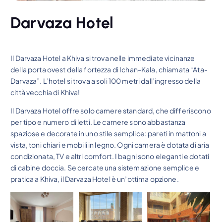
Darvaza Hotel
Il Darvaza Hotel a Khiva si trova nelle immediate vicinanze
della porta ovest della fortezza di Ichan-Kala, chiamata “Ata-
Darvaza”. L’hotel si trova a soli 100 metri dall’ingresso della
città vecchia di Khiva!
Il Darvaza Hotel offre solo camere standard, che differiscono
per tipo e numero di letti. Le camere sono abbastanza
spaziose e decorate in uno stile semplice: pareti in mattoni a
vista, toni chiari e mobili in legno. Ogni camera è dotata di aria
condizionata, TV e altri comfort. I bagni sono eleganti e dotati
di cabine doccia. Se cercate una sistemazione semplice e
pratica a Khiva, il Darvaza Hotel è un’ottima opzione.