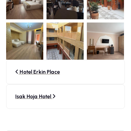
N
Hotel Erkin Place
a
v
Isak Hoja Hotel
i
g