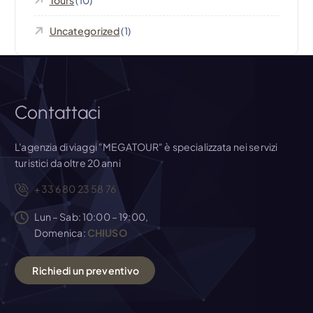
i
Uncategorized
(1)
c
o
l
Contattaci
i
L'agenzia di viaggi "MEGATOUR" è specializzata nei servizi
turistici da oltre 20 anni
+33 6 80 23 58 76
Lun – Sab: 10:00 – 19:00,
Domenica:
CHIUSO
R
i
c
h
i
e
d
i
u
n
p
r
e
v
e
n
t
i
v
o