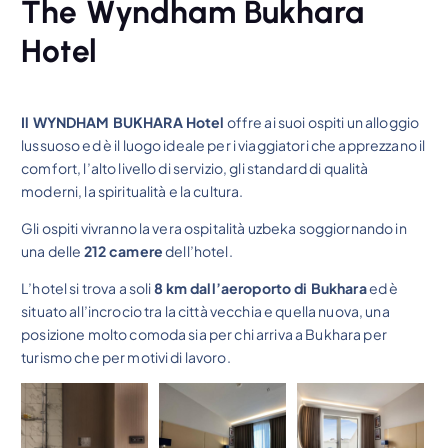
The Wyndham Bukhara
Hotel
Il WYNDHAM BUKHARA Hotel
offre ai suoi ospiti un alloggio
lussuoso ed è il luogo ideale per i viaggiatori che apprezzano il
comfort, l’alto livello di servizio, gli standard di qualità
moderni, la spiritualità e la cultura.
Gli ospiti vivranno la vera ospitalità uzbeka soggiornando in
una delle
212 camere
dell’hotel.
L’hotel si trova a soli
8 km dall’aeroporto di Bukhara
ed è
situato all’incrocio tra la città vecchia e quella nuova, una
posizione molto comoda sia per chi arriva a Bukhara per
turismo che per motivi di lavoro.