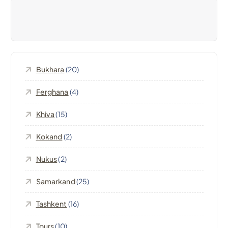
a
z
i
Bukhara
(20)
o
Ferghana
(4)
n
Khiva
(15)
e
Kokand
(2)
a
Nukus
(2)
r
Samarkand
(25)
t
Tashkent
(16)
Tours
(10)