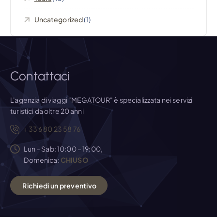
i
Uncategorized
(1)
c
o
l
Contattaci
i
L'agenzia di viaggi "MEGATOUR" è specializzata nei servizi
turistici da oltre 20 anni
+33 6 80 23 58 76
Lun – Sab: 10:00 – 19:00,
Domenica:
CHIUSO
R
i
c
h
i
e
d
i
u
n
p
r
e
v
e
n
t
i
v
o