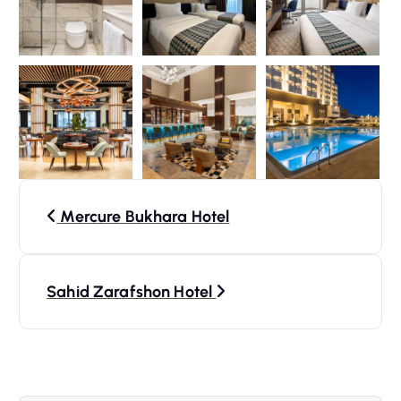
N
Mercure Bukhara Hotel
a
v
Sahid Zarafshon Hotel
i
g