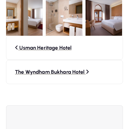
N
Usman Heritage Hotel
a
v
The Wyndham Bukhara Hotel
i
g
a
z