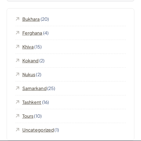
i
Bukhara
(20)
o
Ferghana
(4)
n
Khiva
(15)
e
Kokand
(2)
a
Nukus
(2)
r
Samarkand
(25)
t
Tashkent
(16)
Tours
(10)
i
Uncategorized
(1)
c