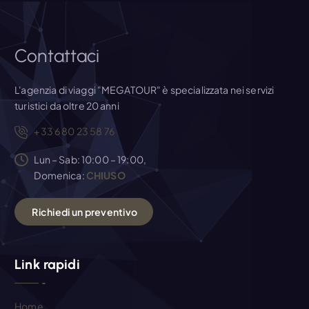
o
l
Contattaci
i
L'agenzia di viaggi "MEGATOUR" è specializzata nei servizi
turistici da oltre 20 anni
+33 6 80 23 58 76
Lun – Sab: 10:00 – 19:00,
Domenica:
CHIUSO
R
i
c
h
i
e
d
i
u
n
p
r
e
v
e
n
t
i
v
o
Link rapidi
Home