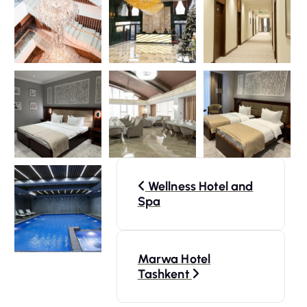
N
Wellness Hotel and
a
Spa
v
Marwa Hotel
i
Tashkent