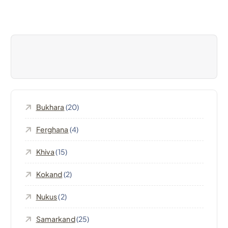
g
a
z
i
o
Bukhara
(20)
n
Ferghana
(4)
e
Khiva
(15)
a
Kokand
(2)
r
Nukus
(2)
t
Samarkand
(25)