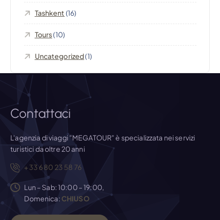
Tashkent
(16)
i
Tours
(10)
c
Uncategorized
(1)
o
l
i
Contattaci
L'agenzia di viaggi "MEGATOUR" è specializzata nei servizi
turistici da oltre 20 anni
+33 6 80 23 58 76
Lun – Sab: 10:00 – 19:00,
Domenica:
CHIUSO