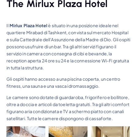
The Mirlux Plaza Hotel
Il
Mirlux Plaza Hotel
è situato in una posizione ideale nel
quartiere Mirabad di Tashkent, con vista sul mercato Hospital
e sulla Cattedrale dell’Assunzione della Madre di Dio. Gli ospiti
possono usufruire di un bar. Tra gli altri servizi figurano il
servizio in camera con consegna di cibi e bevande, la
reception aperta 24 ore su 24 e la connessione Wi-Fi gratuita
in tutta la struttura.
Gli ospiti hanno accesso a una piscina coperta, un centro
fitness, una sauna e una vasca idromassaggio.
Le camere sono dotate di guardaroba, frigorifero e bollitore,
oltre a doccia e articoli da toeletta gratuiti. Tra gli altri comfort
figurano aria condizionata e TV a schermo piatto con canali
satellitari. Tutte le camere dispongono di cassaforte.