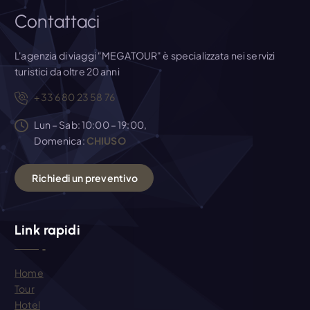
c
Contattaci
o
L'agenzia di viaggi "MEGATOUR" è specializzata nei servizi
l
turistici da oltre 20 anni
+33 6 80 23 58 76
i
Lun – Sab: 10:00 – 19:00,
Domenica:
CHIUSO
R
i
c
h
i
e
d
i
u
n
p
r
e
v
e
n
t
i
v
o
Link rapidi
Home
Tour
Hotel