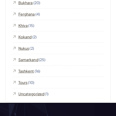
Bukhara
(20)
z
Ferghana
(4)
i
Khiva
(15)
o
Kokand
(2)
n
Nukus
(2)
e
Samarkand
(25)
a
Tashkent
(16)
r
Tours
(10)
t
Uncategorized
(1)
i