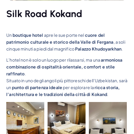
Silk Road Kokand
Un
boutique hotel
apre le sue porte nel
cuore del
patrimonio culturale e storico della Valle di Fergana
, a soli
cinque minuti a piedi dal magnifico
Palazzo Khudoyarkhan
.
L’hotel non è solo un luogo per rilassarsi, ma una
armoniosa
combinazione di ospitalità orientale, comfort e stile
raffinato
.
Situato in uno degli angoli più pittoreschi dell’Uzbekistan, sarà
un
punto di partenza ideale
per esplorare la
ricca storia,
l’architettura e le tradizioni della città di Kokand
.