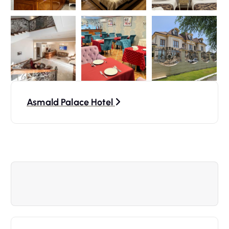
N
Asmald Palace Hotel
a
v
i
g
a