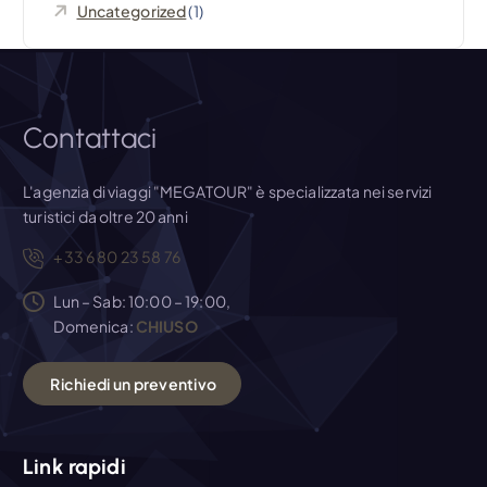
Uncategorized
(1)
c
o
l
Contattaci
i
L'agenzia di viaggi "MEGATOUR" è specializzata nei servizi
turistici da oltre 20 anni
+33 6 80 23 58 76
Lun – Sab: 10:00 – 19:00,
Domenica:
CHIUSO
R
i
c
h
i
e
d
i
u
n
p
r
e
v
e
n
t
i
v
o
Link rapidi