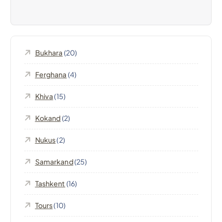
z
i
Bukhara
(20)
o
Ferghana
(4)
n
Khiva
(15)
e
Kokand
(2)
a
Nukus
(2)
r
Samarkand
(25)
t
Tashkent
(16)
Tours
(10)
i