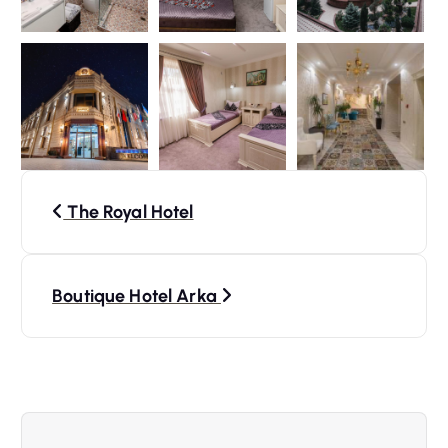
N
The Royal Hotel
a
v
Boutique Hotel Arka
i
g
a