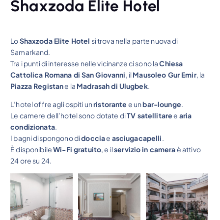
Shaxzoda Elite Hotel
Lo
Shaxzoda Elite Hotel
si trova nella parte nuova di
Samarkand.
Tra i punti di interesse nelle vicinanze ci sono la
Chiesa
Cattolica Romana di San Giovanni
, il
Mausoleo Gur Emir
, la
Piazza Registan
e la
Madrasah di Ulugbek
.
L’hotel offre agli ospiti un
ristorante
e un
bar-lounge
.
Le camere dell’hotel sono dotate di
TV satellitare
e
aria
condizionata
.
I bagni dispongono di
doccia
e
asciugacapelli
.
È disponibile
Wi-Fi gratuito
, e il
servizio in camera
è attivo
24 ore su 24.