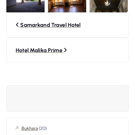
N
Samarkand Travel Hotel
a
v
Hotel Malika Prime
i
g
a
z
i
Bukhara
(20)