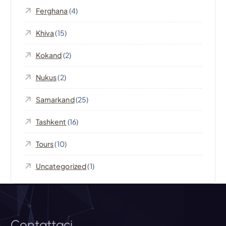
o
Ferghana
(4)
n
Khiva
(15)
e
Kokand
(2)
a
Nukus
(2)
r
Samarkand
(25)
t
Tashkent
(16)
Tours
(10)
i
Uncategorized
(1)
c
o
Contattaci