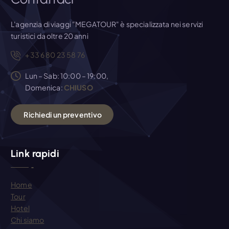
l
i
L'agenzia di viaggi "MEGATOUR" è specializzata nei servizi
turistici da oltre 20 anni
+33 6 80 23 58 76
Lun – Sab: 10:00 – 19:00,
Domenica:
CHIUSO
R
i
c
h
i
e
d
i
u
n
p
r
e
v
e
n
t
i
v
o
Link rapidi
Home
Tour
Hotel
Chi siamo