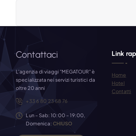
a
z
i
Contattaci
Link rap
o
L'agenzia di viaggi "MEGATOUR" è
Home
n
specializzata nei servizi turistici da
Hotel
oltre 20 anni
Contatti
e
+33 6 80 23 58 76
a
Lun – Sab: 10:00 – 19:00,
Domenica:
CHIUSO
r