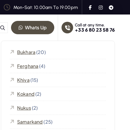
Mon-Sat: 10.00am To 19.00pm
Call at any time.
Whats Up
+33 6 80 23 58 76
Bukhara
(20)
Ferghana
(4)
Khiva
(15)
Kokand
(2)
Nukus
(2)
Samarkand
(25)