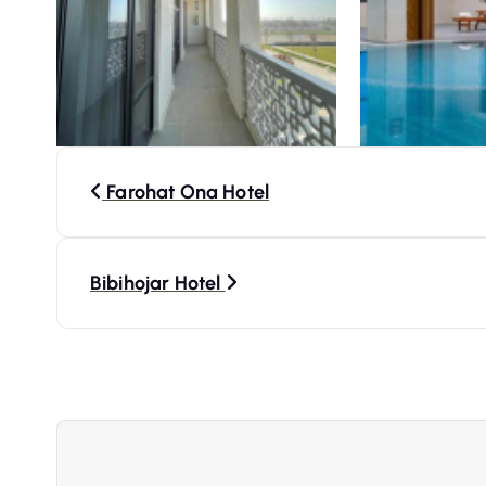
N
Farohat Ona Hotel
a
v
Bibihojar Hotel
i
g
a