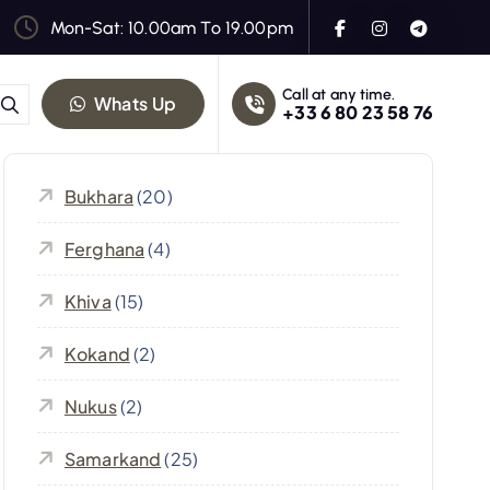
Mon-Sat: 10.00am To 19.00pm
Call at any time.
Whats Up
+33 6 80 23 58 76
Bukhara
(20)
Ferghana
(4)
Khiva
(15)
Kokand
(2)
Nukus
(2)
Samarkand
(25)