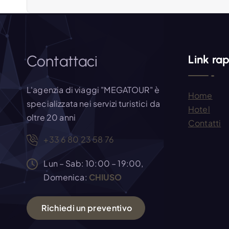
z
i
Contattaci
Link rap
o
L'agenzia di viaggi "MEGATOUR" è
Home
n
specializzata nei servizi turistici da
Hotel
oltre 20 anni
Contatti
e
+33 6 80 23 58 76
a
Lun – Sab: 10:00 – 19:00,
Domenica:
CHIUSO
r
R
i
c
h
i
e
d
i
u
n
p
r
e
v
e
n
t
i
v
o
t