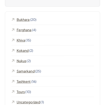
z
i
Bukhara
(20)
o
Ferghana
(4)
n
Khiva
(15)
e
Kokand
(2)
a
Nukus
(2)
r
Samarkand
(25)
t
Tashkent
(16)
Tours
(10)
i
Uncategorized
(1)