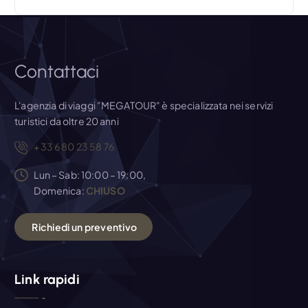
c
o
l
Contattaci
i
L'agenzia di viaggi "MEGATOUR" è specializzata nei servizi
turistici da oltre 20 anni
+33 6 80 23 58 76
Lun – Sab: 10:00 – 19:00,
Domenica:
CHIUSO
R
i
c
h
i
e
d
i
u
n
p
r
e
v
e
n
t
i
v
o
Link rapidi