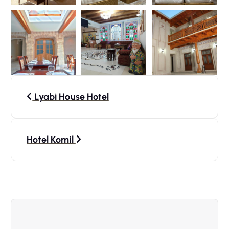
N
Lyabi House Hotel
a
v
Hotel Komil
i
g
a