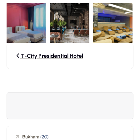
N
T-City Presidential Hotel
a
v
i
g
a
Bukhara
(20)