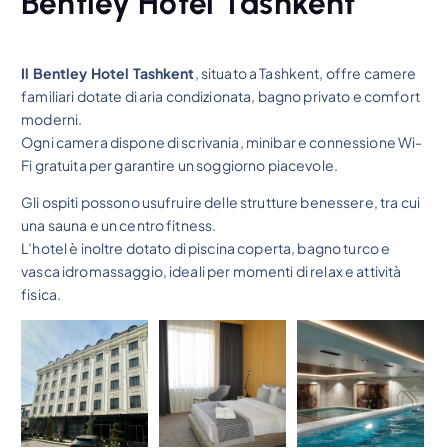
Bentley Hotel Tashkent
Il Bentley Hotel Tashkent
, situato a Tashkent, offre camere
familiari dotate di aria condizionata, bagno privato e comfort
moderni.
Ogni camera dispone di scrivania, minibar e connessione Wi-
Fi gratuita per garantire un soggiorno piacevole.
Gli ospiti possono usufruire delle strutture benessere, tra cui
una sauna e un centro fitness.
L’hotel è inoltre dotato di piscina coperta, bagno turco e
vasca idromassaggio, ideali per momenti di relax e attività
fisica.