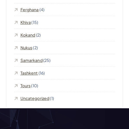
z
Ferghana
(4)
i
Khiva
(15)
o
Kokand
(2)
n
Nukus
(2)
e
Samarkand
(25)
a
Tashkent
(16)
r
Tours
(10)
t
Uncategorized
(1)
i
c