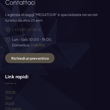
Contattaci
o
L'agenzia di viaggi "MEGATOUR" è specializzata nei servizi
l
turistici da oltre 20 anni
+33 6 80 23 58 76
i
Lun – Sab: 10:00 – 19:00,
Domenica:
CHIUSO
R
i
c
h
i
e
d
i
u
n
p
r
e
v
e
n
t
i
v
o
Link rapidi
Home
Tour
Hotel
Chi siamo