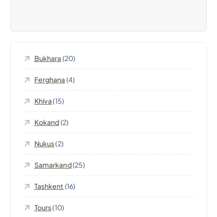
a
z
i
Bukhara
(20)
o
Ferghana
(4)
n
Khiva
(15)
e
Kokand
(2)
a
Nukus
(2)
r
Samarkand
(25)
t
Tashkent
(16)
Tours
(10)
i