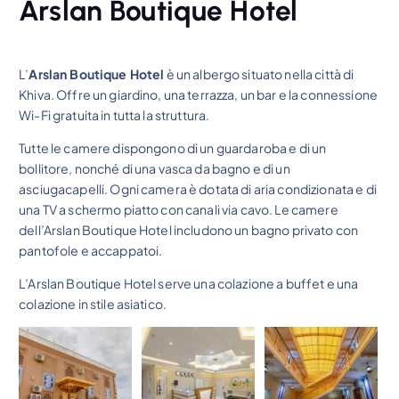
Arslan Boutique Hotel
L’
Arslan Boutique Hotel
è un albergo situato nella città di
Khiva. Offre un giardino, una terrazza, un bar e la connessione
Wi-Fi gratuita in tutta la struttura.
Tutte le camere dispongono di un guardaroba e di un
bollitore, nonché di una vasca da bagno e di un
asciugacapelli. Ogni camera è dotata di aria condizionata e di
una TV a schermo piatto con canali via cavo. Le camere
dell’Arslan Boutique Hotel includono un bagno privato con
pantofole e accappatoi.
L’Arslan Boutique Hotel serve una colazione a buffet e una
colazione in stile asiatico.