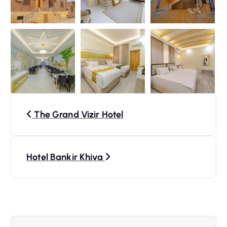
N
The Grand Vizir Hotel
a
v
Hotel Bankir Khiva
i
g