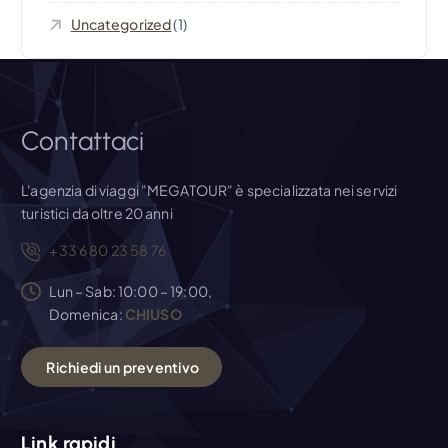
Uncategorized
(1)
c
o
l
Contattaci
i
L'agenzia di viaggi "MEGATOUR" è specializzata nei servizi
turistici da oltre 20 anni
+33 6 80 23 58 76
Lun – Sab: 10:00 – 19:00,
Domenica:
CHIUSO
R
i
c
h
i
e
d
i
u
n
p
r
e
v
e
n
t
i
v
o
Link rapidi