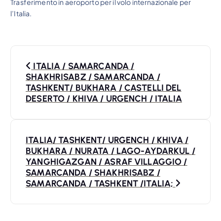
Trasferimento in aeroporto per il volo internazionale per
l’Italia.
N
ITALIA / SAMARCANDA /
a
SHAKHRISABZ / SAMARCANDA /
TASHKENT/ BUKHARA / CASTELLI DEL
v
DESERTO / KHIVA / URGENCH / ITALIA
i
ITALIA/ TASHKENT/ URGENCH / KHIVA /
g
BUKHARA / NURATA / LAGO-AYDARKUL /
YANGHIGAZGAN / ASRAF VILLAGGIO /
a
SAMARCANDA / SHAKHRISABZ /
SAMARCANDA / TASHKENT /ITALIA;
z