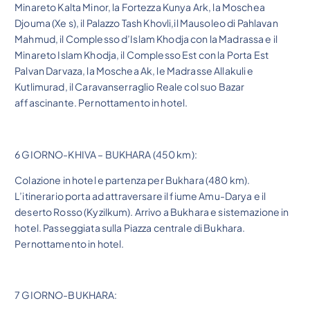
Minareto Kalta Minor, la Fortezza Kunya Ark, la Moschea
Djouma (Xe s), il Palazzo Tash Khovli,il Mausoleo di Pahlavan
Mahmud, il Complesso d’Islam Khodja con la Madrassa e il
Minareto Islam Khodja, il Complesso Est con la Porta Est
Palvan Darvaza, la Moschea Ak, le Madrasse Allakuli e
Kutlimurad, il Caravanserraglio Reale col suo Bazar
affascinante. Pernottamento in hotel.
6 GIORNO-KHIVA – BUKHARA (450 km):
Colazione in hotel e partenza per Bukhara (480 km).
L’itinerario porta ad attraversare il fiume Amu-Darya e il
deserto Rosso (Kyzilkum). Arrivo a Bukhara e sistemazione in
hotel. Passeggiata sulla Piazza centrale di Bukhara.
Pernottamento in hotel.
7 GIORNO-BUKHARA: