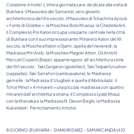
Colazione in hotel. L’intera giornata sara’ dedicata alla visita di
Bukhara: il Mausoleo dei Samanidi, vero gioiello
architettonico del IX e secolo, il Mausoleo di Tchachma Ayoub
« fonte di Giobbe », la Moschea Bolo Khaouz, la Citadella Ark,
il Complesso Poi Kalon occupa una parte centrale nella città
di Bukhara con il suo impressionante Minareto Kalon del XII
secolo, la Moschea Kalon o Djami, quella del Veneredì, la
Madrassa Miri Arab, la Moschea Magoki Attori. Gli Antichi
Mercati Coperti (Bazar) appartengono all’architettura civile
del XVI secolo : Taki Zargaron (gioiellieri), Taki Telpakfurushon
(cappellai), Taki Sarrafon (cambiavalute), le Madrasse
gemelle : la Madrassa d’Ulugbek e quella d’Abdoulaziz; il
Tchor Minor « 4 minareti » una piccola madrassa con quattro
minareti dall’architettura strana, il Complesso Lyabi Khauz
con la Khanaka e la Madrassa N. Devon Beghi, la Madrassa
Kukeldash. Pernottamento in hotel.
8 GIORNO-BUKHARA – SHAKHRISABZ – SAMARCANDA (410