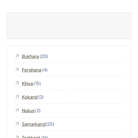
i
o
n
e
Bukhara
(20)
a
Ferghana
(4)
r
Khiva
(15)
t
Kokand
(2)
i
Nukus
(2)
c
Samarkand
(25)
Tashkent
(16)