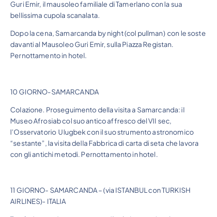
Guri Emir, il mausoleo familiale di Tamerlano con la sua
bellissima cupola scanalata.
Dopo la cena, Samarcanda by night (col pullman) con le soste
davanti al Mausoleo Guri Emir, sulla Piazza Registan.
Pernottamento in hotel.
10 GIORNO-SAMARCANDA
Colazione. Proseguimento della visita a Samarcanda: il
Museo Afrosiab col suo antico affresco del VII sec,
l’Osservatorio Ulugbek con il suo strumento astronomico
“sestante”, la visita della Fabbrica di carta di seta che lavora
con gli antichi metodi. Pernottamento in hotel.
11 GIORNO- SAMARCANDA – (via ISTANBUL con TURKISH
AIRLINES)- ITALIA