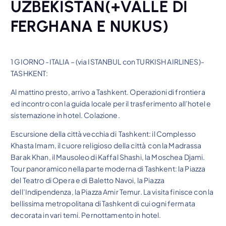
UZBEKISTAN(+VALLE DI
FERGHANA E NUKUS)
1 GIORNO -ITALIA – (via ISTANBUL con TURKISH AIRLINES)-
TASHKENT:
Al mattino presto, arrivo a Tashkent. Operazioni di frontiera
ed incontro con la guida locale per il trasferimento all’hotel e
sistemazione in hotel. Colazione.
Escursione della città vecchia di Tashkent: il Complesso
Khasta Imam, il cuore religioso della città con la Madrassa
Barak Khan, il Mausoleo di Kaffal Shashi, la Moschea Djami.
Tour panoramico nella parte moderna di Tashkent: la Piazza
del Teatro di Opera e di Baletto Navoi, la Piazza
dell’Indipendenza, la Piazza Amir Temur. La visita finisce con la
bellissima metropolitana di Tashkent di cui ogni fermata
decorata in vari temi. Pernottamento in hotel.