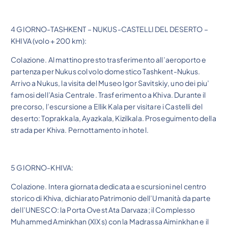
4 GIORNO-TASHKENT – NUKUS-CASTELLI DEL DESERTO –
KHIVA (volo + 200 km):
Colazione. Al mattino presto trasferimento all’aeroporto e
partenza per Nukus col volo domestico Tashkent-Nukus.
Arrivo a Nukus, la visita del Museo Igor Savitskiy, uno dei piu’
famosi dell’Asia Centrale. Trasferimento a Khiva. Durante il
precorso, l’escursione a Ellik Kala per visitare i Castelli del
deserto: Toprakkala, Ayazkala, Kizilkala. Proseguimento della
strada per Khiva. Pernottamento in hotel.
5 GIORNO-KHIVA:
Colazione. Intera giornata dedicata a escursioni nel centro
storico di Khiva, dichiarato Patrimonio dell’Umanità da parte
dell’UNESCO: la Porta Ovest Ata Darvaza; il Complesso
Muhammed Aminkhan (XIX s) con la Madrassa Aiminkhan e il