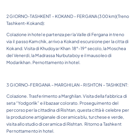
2 GIORNO-TASHKENT – KOKAND – FERGANA (300 km)(Treno
Tashkent-Kokand):
Colazione in hotel e partenza per la Valle di Fergana in treno
via il passo Kamchik, arrivo a Kokand escursione per la citta di
Kokand. Visita di Khudoyar Khan 18°-19° secolo, la Moschea
del Venerdi, la Madrassa Nurbutaboy e il mausoleo di
Modarikhan. Pernottamento in hotel.
3 GIORNO-FERGANA – MARGHILAN – RISHTON – TASHKENT:
Colazione. Trasferimento a Marghilan. Visita della fabbrica di
seta “Yodgorlik” e il bazaar colorato. Proseguimento del
percorso per la cittadina di Rishtan, questa città è celebre per
la produzione artigianale di ceramica blu, turchese e verde,
visita allo studio di ceramica di Rishtan. Ritorno a Tashkent
Pernottamento in hotel.