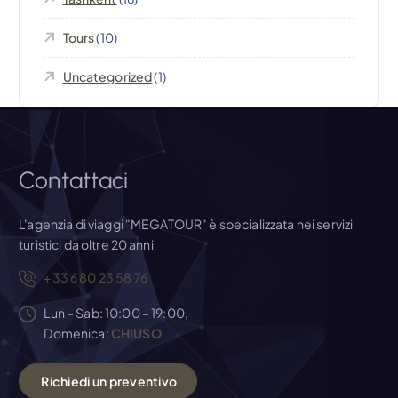
o
l
Tours
(10)
i
Uncategorized
(1)
Contattaci
L'agenzia di viaggi "MEGATOUR" è specializzata nei servizi
turistici da oltre 20 anni
+33 6 80 23 58 76
Lun – Sab: 10:00 – 19:00,
Domenica:
CHIUSO
R
i
c
h
i
e
d
i
u
n
p
r
e
v
e
n
t
i
v
o