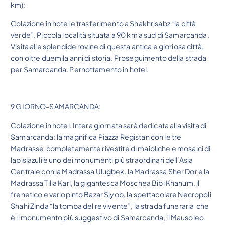
km):
Colazione in hotel e trasferimento a Shakhrisabz “la città
verde”. Piccola località situata a 90 km a sud di Samarcanda.
Visita alle splendide rovine di questa antica e gloriosa città,
con oltre duemila anni di storia. Proseguimento della strada
per Samarcanda. Pernottamento in hotel.
9 GIORNO-SAMARCANDA:
Colazione in hotel. Intera giornata sarà dedicata alla visita di
Samarcanda: la magnifica Piazza Registan con le tre
Madrasse completamente rivestite di maioliche e mosaici di
lapislazuli è uno dei monumenti più straordinari dell’Asia
Centrale con la Madrassa Ulugbek, la Madrassa Sher Dor e la
Madrassa Tilla Kari, la gigantesca Moschea Bibi Khanum, il
frenetico e variopinto Bazar Siyob, la spettacolare Necropoli
Shahi Zinda “la tomba del re vivente”, la strada funeraria che
è il monumento più suggestivo di Samarcanda, il Mausoleo