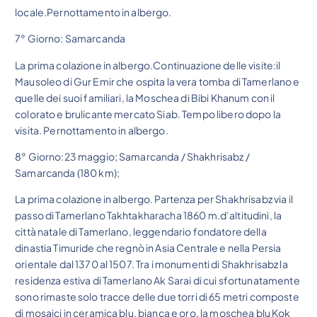
locale.Pernottamento in albergo.
7° Giorno: Samarcanda
La prima colazione in albergo.Continuazione delle visite:il
Mausoleo di Gur Emir che ospita la vera tomba di Tamerlano e
quelle dei suoi familiari, la Moschea di Bibi Khanum con il
colorato e brulicante mercato Siab. Tempo libero dopo la
visita. Pernottamento in albergo.
8° Giorno:23 maggio; Samarcanda / Shakhrisabz /
Samarcanda (180 km);
La prima colazione in albergo. Partenza per Shakhrisabz via il
passo di Tamerlano Takhtakharacha 1860 m.d’altitudini, la
città natale di Tamerlano, leggendario fondatore della
dinastia Timuride che regnò in Asia Centrale e nella Persia
orientale dal 1370 al 1507. Tra i monumenti di Shakhrisabz la
residenza estiva di Tamerlano Ak Sarai di cui sfortunatamente
sono rimaste solo tracce delle due torri di 65 metri composte
di mosaici in ceramica blu, bianca e oro, la moschea blu Kok