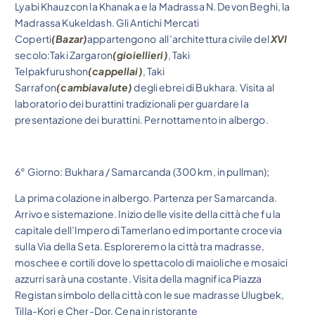
Lyabi Khauz con la Khanaka e la Madrassa N. Devon Beghi, la
Madrassa Kukeldash. Gli Antichi Mercati
Coperti
(Bazar)
appartengono all’architettura civile del
XVI
secolo:Taki Zargaron
(gioiellieri)
, Taki
Telpakfurushon
(cappellai)
, Taki
Sarrafon
(cambiavalute)
degli ebrei di Bukhara. Visita al
laboratorio dei burattini tradizionali per guardare la
presentazione dei burattini. Pernottamento in albergo.
6° Giorno: Bukhara / Samarcanda (300 km, in pullman);
La prima colazione in albergo. Partenza per Samarcanda.
Arrivo e sistemazione. Inizio delle visite della città che fu la
capitale dell’Impero di Tamerlano ed importante crocevia
sulla Via della Seta. Esploreremo la città tra madrasse,
moschee e cortili dove lo spettacolo di maioliche e mosaici
azzurri sarà una costante. Visita della magnifica Piazza
Registan simbolo della città con le sue madrasse Ulugbek,
Tilla-Kori e Cher-Dor. Cena in ristorante