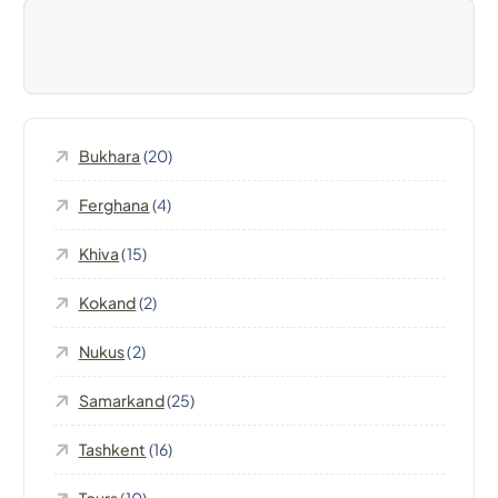
o
n
e
Bukhara
(20)
a
Ferghana
(4)
r
Khiva
(15)
t
Kokand
(2)
Nukus
(2)
i
Samarkand
(25)
c
Tashkent
(16)
o
Tours
(10)