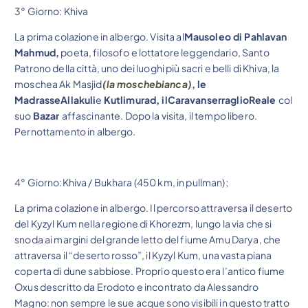
3° Giorno: Khiva
La prima colazione in albergo. Visita al
Mausoleo di Pahlavan
Mahmud,
poeta, filosofo e lottatore leggendario, Santo
Patrono della città, uno dei luoghi più sacri e belli di Khiva, la
moschea Ak Masjid
(la moschebianca)
, le
MadrasseAllakuli
e
Kutlimurad, ilCaravanserraglioReale
col
suo
Bazar
affascinante. Dopo la visita, il tempo libero.
Pernottamento in albergo.
4° Giorno:Khiva / Bukhara (450 km, in pullman);
La prima colazione in albergo. Il percorso attraversa il deserto
del Kyzyl Kum nella regione di Khorezm, lungo la via che si
snoda ai margini del grande letto del fiume Amu Darya, che
attraversa il “deserto rosso”, il Kyzyl Kum, una vasta piana
coperta di dune sabbiose. Proprio questo era l’antico fiume
Oxus descritto da Erodoto e incontrato da Alessandro
Magno: non sempre le sue acque sono visibili in questo tratto