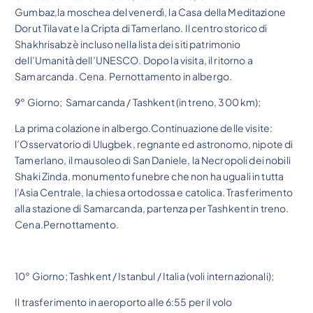
Gumbaz,la moschea del venerdì, la Casa della Meditazione
Dorut Tilavat e la Cripta di Tamerlano. Il centro storico di
Shakhrisabz è incluso nella lista dei siti patrimonio
dell’Umanità dell’UNESCO. Dopo la visita, il ritorno a
Samarcanda. Cena. Pernottamento in albergo.
9° Giorno; Samarcanda / Tashkent (in treno, 300 km);
La prima colazione in albergo.Continuazione delle visite:
l’Osservatorio di Ulugbek, regnante ed astronomo, nipote di
Tamerlano, il mausoleo di San Daniele, la Necropoli dei nobili
Shaki Zinda, monumento funebre che non ha uguali in tutta
l’Asia Centrale, la chiesa ortodossa e catolica. Trasferimento
alla stazione di Samarcanda, partenza per Tashkent in treno.
Cena.Pernottamento.
10° Giorno; Tashkent / Istanbul / Italia (voli internazionali);
Il trasferimento in aeroporto alle 6:55 per il volo