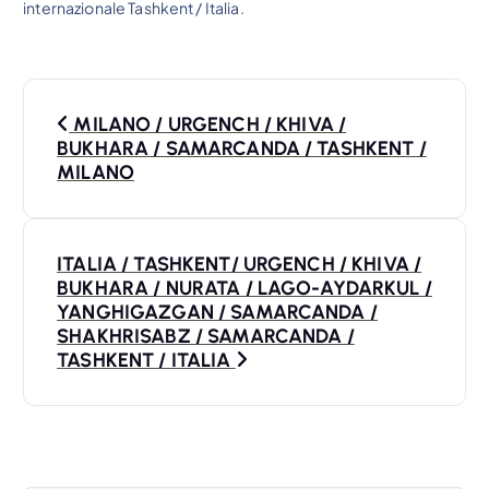
internazionale Tashkent / Italia.
N
MILANO / URGENCH / KHIVA /
a
BUKHARA / SAMARCANDA / TASHKENT /
MILANO
v
i
ITALIA / TASHKENT/ URGENCH / KHIVA /
BUKHARA / NURATA / LAGO-AYDARKUL /
g
YANGHIGAZGAN / SAMARCANDA /
SHAKHRISABZ / SAMARCANDA /
a
TASHKENT / ITALIA
z
i