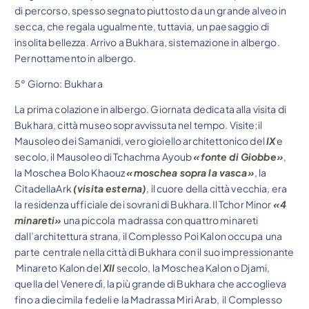
di percorso, spesso segnato piuttosto da un grande alveo in
secca, che regala ugualmente, tuttavia, un paesaggio di
insolita bellezza. Arrivo a Bukhara, sistemazione in albergo.
Pernottamento in albergo.
5° Giorno: Bukhara
La prima colazione in albergo. Giornata dedicata alla visita di
Bukhara, città museo sopravvissuta nel tempo. Visite;il
Mausoleo dei Samanidi, vero gioiello architettonico del
IX
e
secolo, il Mausoleo di Tchachma Ayoub
«fonte di Giobbe»
,
la Moschea Bolo Khaouz
«moschea sopra la vasca»
, la
CitadellaArk
(visita esterna)
, il cuore della città vecchia, era
la residenza ufficiale dei sovrani di Bukhara.Il Tchor Minor
«4
minareti»
una piccola madrassa con quattro minareti
dall’architettura strana, il Complesso Poi Kalon occupa una
parte centrale nella città di Bukhara con il suo impressionante
Minareto Kalon del
XII
secolo, la Moschea Kalon o Djami,
quella del Veneredì, la più grande di Bukhara che accoglieva
fino a diecimila fedeli e la Madrassa Miri Arab, il Complesso