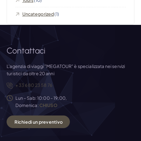
l
Uncategorized
(1)
i
Contattaci
L'agenzia di viaggi "MEGATOUR" è specializzata nei servizi
turistici da oltre 20 anni
+33 6 80 23 58 76
Lun – Sab: 10:00 – 19:00,
Domenica:
CHIUSO
R
i
c
h
i
e
d
i
u
n
p
r
e
v
e
n
t
i
v
o