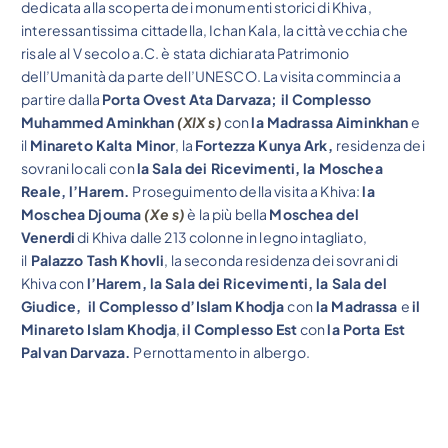
dedicata alla scoperta dei monumenti storici di Khiva,
interessantissima cittadella, Ichan Kala, la città vecchia che
risale al V secolo a.C. è stata dichiarata Patrimonio
dell’Umanità da parte dell’UNESCO. La visita commincia a
partire dalla
Porta Ovest Ata Darvaza; il Complesso
Muhammed Aminkhan
(XIX s)
con
la Madrassa Aiminkhan
e
il
Minareto Kalta Minor
, la
Fortezza Kunya Ark,
residenza dei
sovrani locali
con
la Sala dei Ricevimenti, la Moschea
Reale, l’Harem.
Proseguimento della visita a Khiva:
la
Moschea Djouma
(Xe s)
è la più bella
Moschea del
Venerdi
di Khiva dalle 213 colonne in legno intagliato,
il
Palazzo Tash Khovli
, la seconda residenza dei sovrani di
Khiva con
l’Harem, la Sala dei Ricevimenti, la Sala del
Giudice, il Complesso d’Islam Khodja
con
la Madrassa
e
il
Minareto Islam Khodja
,
il Complesso Est
con
la Porta Est
Palvan Darvaza.
Pernottamento in albergo.