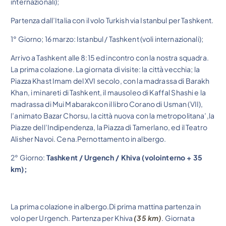
internazionali);
Partenza dall’Italia con il volo Turkish via Istanbul per Tashkent.
1° Giorno; 16 marzo: Istanbul / Tashkent (voli internazionali);
Arrivo a Tashkent alle 8:15 ed incontro con la nostra squadra.
La prima colazione. La giornata di visite: la città vecchia; la
Piazza Khast Imam del XVI secolo, con la madrassa di Barakh
Khan, i minareti di Tashkent, il mausoleo di Kaffal Shashi e la
madrassa di Mui Mabarakcon il libro Corano di Usman (VII),
l’animato Bazar Chorsu, la città nuova con la metropolitana’,la
Piazze dell’Indipendenza, la Piazza di Tamerlano, ed il Teatro
Alisher Navoi. Cena.Pernottamento in albergo.
2° Giorno:
Tashkent / Urgench / Khiva (volointerno + 35
km);
La prima colazione in albergo.Di prima mattina partenza in
volo per Urgench. Partenza per Khiva
(35 km)
. Giornata